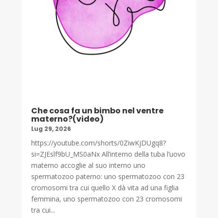
Che cosa fa un bimbo nel ventre
materno?(video)
Lug 29, 2026
https://youtube.com/shorts/0ZiwKjDUgq8?
si=ZJEslf9bU_MS0aNx All’interno della tuba l’uovo
materno accoglie al suo interno uno
spermatozoo paterno: uno spermatozoo con 23
cromosomi tra cui quello X dà vita ad una figlia
femmina, uno spermatozoo con 23 cromosomi
tra cui...