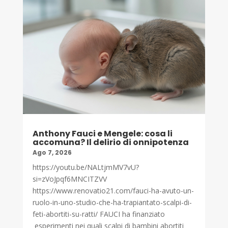
Anthony Fauci e Mengele: cosa li
accomuna? Il delirio di onnipotenza
Ago 7, 2026
https://youtu.be/NALtjmMV7vU?
si=zVoJpqf6MNCITZVV
https://www.renovatio21.com/fauci-ha-avuto-un-
ruolo-in-uno-studio-che-ha-trapiantato-scalpi-di-
feti-abortiti-su-ratti/ FAUCI ha finanziato
esperimenti nei quali scalpi di bambini abortiti