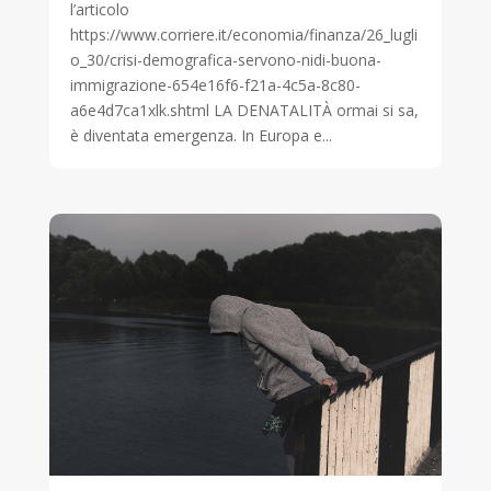
l’articolo
https://www.corriere.it/economia/finanza/26_lugli
o_30/crisi-demografica-servono-nidi-buona-
immigrazione-654e16f6-f21a-4c5a-8c80-
a6e4d7ca1xlk.shtml LA DENATALITÀ ormai si sa,
è diventata emergenza. In Europa e...