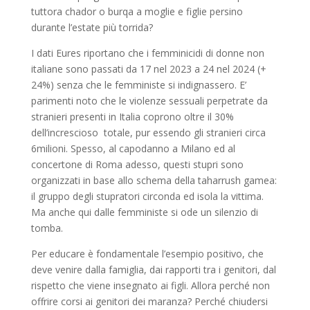
tuttora chador o burqa a moglie e figlie pe
r
sino
durante l’estate più torrida?
I dati
Eures
riportano che i
femminicidi
di donne non
italiane sono passati da 17 nel 2023 a 24 nel 2024 (+
24%) senza che le femministe si indignassero. E’
parimenti noto che le violenze sessuali perpetrate da
stranieri presenti in Italia coprono oltre il 30%
dell’increscioso totale, pur essendo gli stranieri circa
6milioni. Spesso, al capodanno a Milano ed al
concertone
di Roma adesso, questi stupri sono
organizzati in base allo schema della
taharrush
gamea
:
il gruppo degli stupratori circonda ed isola la vittima.
Ma anche qui dalle femministe si ode un silenzio di
tomba.
Per educare è fondamentale l’esempio positivo, che
deve venire dalla famiglia, dai rapporti tra i genitori, dal
rispetto che viene insegnato ai figli. Allora perché non
offrire corsi ai genitori dei
maranza
? Perché chiudersi