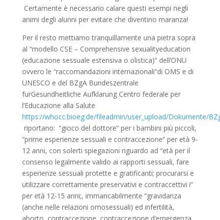
Certamente è necessario calare questi esempi negli
animi degli alunni per evitare che diventino maranza!
Per il resto mettiamo tranquillamente una pietra sopra
al
“
modello CSE
–
Comprehensive
sexuality
education
(educazione sessuale estensiva o olistica)” dell’ONU
ovvero le “raccomandazioni internazionali”
di OMS e di
UNESCO e
del
BZgA
Bundeszentrale
fur
Gesundheitliche
Aufklarung
Centro federale per
l’Educazione alla Salute
https://whocc.bioeg.de/fileadmin/user_upload/Dokumente/BZ
riportano: “gioco del dottore” per i bambini più piccoli,
“prime esperienze sessuali e contraccezione” per età 9-
12 anni, con solerti spiegazioni riguardo ad “età per il
consenso legalmente valido ai rapporti sessuali,
fare
esperienze sessuali protette e gratificanti; procurarsi e
utilizzare correttamente preservativi e contraccettivi
i”
per età 12-15 anni;, immancabilmente “
gravidanza
(anche nelle relazioni omosessuali) ed infertilità,
aborto, contraccezione, contraccezione d’emergenza,