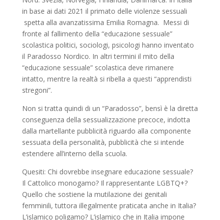
in base ai dati 2021 il primato delle violenze sessuali
spetta alla avanzatissima Em
i
lia Rom
a
gna.
Messi di
fronte al fallimento della
“educazione sessuale”
scolastica politici, sociologi, psicologi hanno inventato
il
Parado
s
so Nordico
. In altri
termini il mito della
“educazione sessuale” scolastica deve rimanere
intatto, mentre la realtà si ribella a qu
e
sti “apprendisti
stregoni”.
Non si tratta quindi di un “Paradosso”, bensì è la diretta
conseguenza della sessualizzazione prec
o
ce, indotta
dalla martellante pubblicità riguardo alla componente
sessuata della personalità, pu
b
blicità che si intende
estendere all’interno della scuola.
Quesiti: Chi dovrebbe insegnare educazione sessuale?
Il Cattolico monogamo? Il rappresentante
LGBTQ+
?
Quello che sostiene la mutilazione dei genitali
femminili, tuttora illegalmente praticata a
n
che in It
a
lia?
L’islamico poligamo? L’islamico che in Italia impone