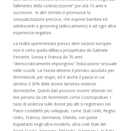
fallimento della contraccezione” per età 15 anni e
successivi. In altri termini si promuove la
sessualizzazione precoce, che espone bambini ed
adolescenti a
grooming
(adescamento) e ad ogni altra
esperienza negativa.
La
realtà sperimentata presso altre nazioni europee
non è certo quella idilliaca prospettata da G
a
briele
Ferrante
. Svezia e Francia da 70 anni
“democraticamente impongono” l’educazione sessuale
nelle scuole.
La Svezia detiene il primato assoluto per
femminicidi
, per stupri, ed è anche il paese in cui
almeno il 30% delle donne lamenta violenze
domestiche. Questi dati possono essere ottenuti on-
line persino da siti femministi come
Cosmopolitan
. I
tassi di violenza sulle donne più alti si registrano
nei
Paesi
cosiddetti più sviluppati
, come Stati Uniti, Regno
Unito, Francia, Germania, Olanda, con punte
inquietanti negli ultra-moderni, ultra-civili Stati del
Nord:
Svezia, Norvegia, Finlandia, Dan
i
marca. In Italia