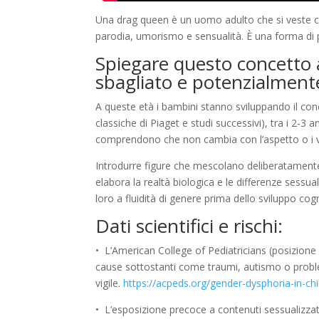
Una drag queen è un uomo adulto che si veste con
parodia, umorismo e sensualità. È una forma di pe
Spiegare questo concetto a
sbagliato e potenzialmen
A queste età i bambini stanno sviluppando il con
classiche di Piaget e studi successivi), tra i 2-3 
comprendono che non cambia con l’aspetto o i ve
Introdurre figure che mescolano deliberatamente
elabora la realtà biologica e le differenze sessu
loro a fluidità di genere prima dello sviluppo co
Dati scientifici e rischi:
•
L’American College of Pediatricians (posizion
cause sottostanti come traumi, autismo o problem
vigile.
https://acpeds.org/gender-dysphoria-in-chi
•
L’esposizione precoce a contenuti sessualizza