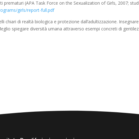
 prematuri (APA Task Force on the Sexualization of Girls, 2007; studi
grams/girls/report-full.pdf
lli chiari di realtà biologica e protezione dall’adultizzazione. Insegna
Meglio spiegare diversità umana attraverso esempi concreti di gentilez