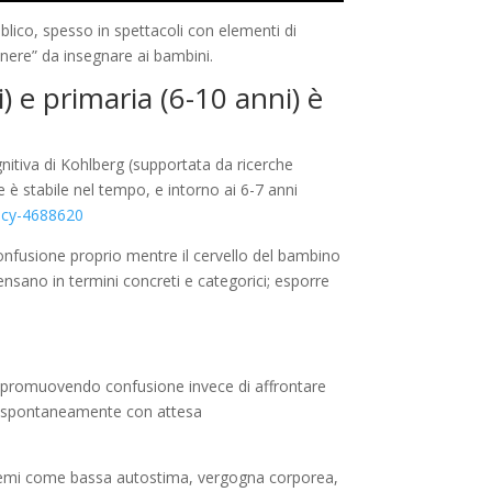
lico, spesso in spettacoli con elementi di
enere” da insegnare ai bambini.
 e primaria (6-10 anni) è
nitiva di Kohlberg (supportata da ricerche
re è stabile nel tempo, e intorno ai 6-7 anni
ncy-4688620
nfusione proprio mentre il cervello del bambino
ensano in termini concreti e categorici; esporre
i, promuovendo confusione invece di affrontare
lve spontaneamente con attesa
oblemi come bassa autostima, vergogna corporea,