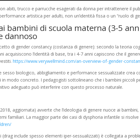
 abiti, trucco e parrucche esagerati da donna per intrattenere il pubb
rformance artistica per adulti, non un’identità fissa o un “ruolo di g
i bambini di scuola materna (3-5 anni)
te dannoso
cetto di gender constancy (costanza di genere): secondo la teoria cog
anni acquisiscono l’identità di base, tra i 4-7 anni capiscono che il gene
stiti.
https://www.verywellmind.com/an-overview-of-gender-consta
 sesso biologico, abbigliamento e performance sessualizzate crea co
ali in modo concreto. I pedagogisti sottolineano che i bambini piccoli p
gnitivo adeguato può interferire con questo processo naturale.
e 2018, aggiornata) avverte che l’ideologia di genere nuoce ai bambin
i familiari. La maggior parte dei casi di dysphoria infantile si riso
ldren/
ti (drag include spesso elementi iper-sessualizzati) è collegata a pr