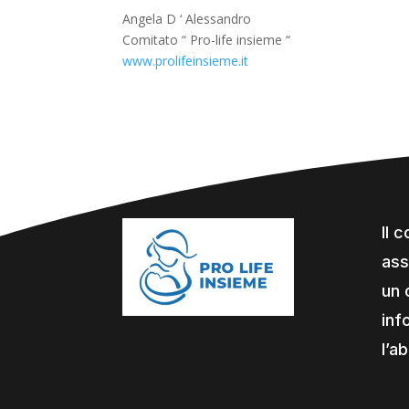
Angela D ‘ Alessandro
Comitato “ Pro-life insieme “
www.prolifeinsieme.it
Il 
ass
un 
inf
l’a