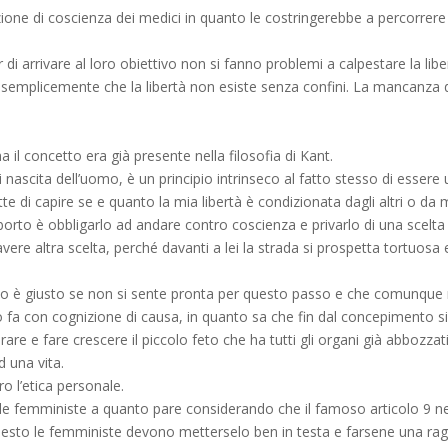
one di coscienza dei medici in quanto le costringerebbe a percorrere 
di arrivare al loro obiettivo non si fanno problemi a calpestare la liber
fica semplicemente che la libertà non esiste senza confini. La mancanza 
 il concetto era già presente nella filosofia di Kant.
i nascita dell’uomo, è un principio intrinseco al fatto stesso di esser
 di capire se e quanto la mia libertà è condizionata dagli altri o da 
borto è obbligarlo ad andare contro coscienza e privarlo di una scelta
re altra scelta, perché davanti a lei la strada si prospetta tortuosa e
do è giusto se non si sente pronta per questo passo e che comunque ne
 fa con cognizione di causa, in quanto sa che fin dal concepimento si 
re e fare crescere il piccolo feto che ha tutti gli organi già abbozzati
d una vita.
o l’etica personale.
e femministe a quanto pare considerando che il famoso articolo 9 ne a
esto le femministe devono metterselo ben in testa e farsene una rag