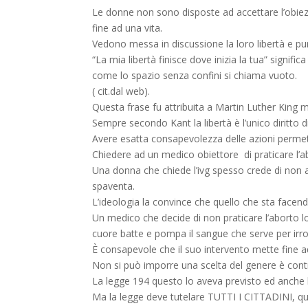
Le donne non sono disposte ad accettare l’obiezi
fine ad una vita.
Vedono messa in discussione la loro libertà e pur 
“La mia libertà finisce dove inizia la tua” signi
come lo spazio senza confini si chiama vuoto.
( cit.dal web).
Questa frase fu attribuita a Martin Luther King ma
Sempre secondo Kant la libertà è l’unico diritto d
Avere esatta consapevolezza delle azioni permette
Chiedere ad un medico obiettore di praticare l’a
Una donna che chiede l’ivg spesso crede di non ave
spaventa.
L’ideologia la convince che quello che sta facen
Un medico che decide di non praticare l’aborto lo
cuore batte e pompa il sangue che serve per irrora
È consapevole che il suo intervento mette fine a
Non si può imporre una scelta del genere è contr
La legge 194 questo lo aveva previsto ed anche l
Ma la legge deve tutelare TUTTI I CITTADINI, qu