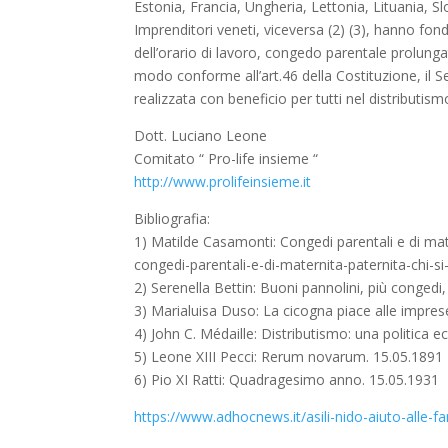
Estonia, Francia, Ungheria, Lettonia, Lituania, Sl
Imprenditori veneti, viceversa (2) (3), hanno fond
dell’orario di lavoro, congedo parentale prolunga
modo conforme all’art.46 della Costituzione, il S
realizzata con beneficio per tutti nel distributis
Dott. Luciano Leone
Comitato “ Pro-life insieme “
http://www.prolifeinsieme.it
Bibliografia:
1) Matilde Casamonti: Congedi parentali e di mater
congedi-parentali-e-di-maternita-paternita-chi-s
2) Serenella Bettin: Buoni pannolini, più congedi
3) Marialuisa Duso: La cicogna piace alle imprese
4) John C. Médaille: Distributismo: una politica e
5) Leone XIII Pecci: Rerum novarum. 15.05.1891
6) Pio XI Ratti: Quadragesimo anno. 15.05.1931
https://www.adhocnews.it/asili-nido-aiuto-alle-f