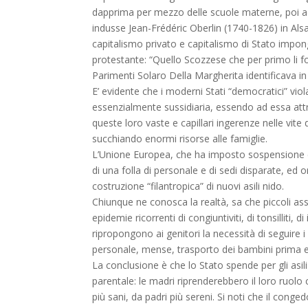
dapprima per mezzo delle scuole materne, poi addir
indusse Jean-Frédéric Oberlin (1740-1826) in Alsaz
capitalismo privato e capitalismo di Stato impo
protestante: “Quello Scozzese che per primo li fon
Parimenti Solaro Della Margherita identificava in e
E’ evidente che i moderni Stati “democratici” vio
essenzialmente sussidiaria, essendo ad essa attrib
queste loro vaste e capillari ingerenze nelle vite 
succhiando enormi risorse alle famiglie.
L’Unione Europea, che ha imposto sospensione d
di una folla di personale e di sedi disparate, ed 
costruzione “filantropica” di nuovi asili nido.
Chiunque ne conosca la realtà, sa che piccoli asson
epidemie ricorrenti di congiuntiviti, di tonsilliti, 
ripropongono ai genitori la necessità di seguire i 
personale, mense, trasporto dei bambini prima e 
La conclusione è che lo Stato spende per gli asil
parentale: le madri riprenderebbero il loro ruolo 
più sani, da padri più sereni. Si noti che il cong