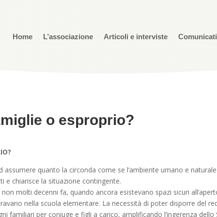
Home
L’associazione
Articoli e interviste
Comunicat
famiglie o esproprio?
RIO?
ad assumere quanto la circonda come se l’ambiente umano e naturale fo
i e chiarisce la situazione contingente.
non molti decenni fa, quando ancora esistevano spazi sicuri all’apert
travano nella scuola elementare. La necessità di poter disporre del re
i familiari per coniuge e figli a carico, amplificando l’ingerenza dello S