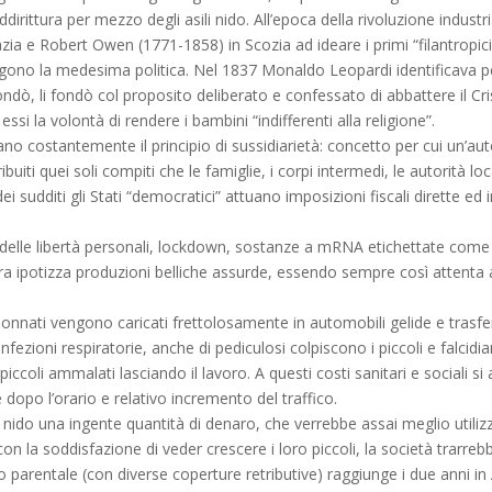
ittura per mezzo degli asili nido. All’epoca della rivoluzione industria
ia e Robert Owen (1771-1858) in Scozia ad ideare i primi “filantropici” a
ngono la medesima politica. Nel 1837 Monaldo Leopardi identificava 
dò, li fondò col proposito deliberato e confessato di abbattere il Crist
ssi la volontà di rendere i bambini “indifferenti alla religione”.
lano costantemente il principio di sussidiarietà: concetto per cui un’a
uiti quei soli compiti che le famiglie, i corpi intermedi, le autorità lo
dei sudditi gli Stati “democratici” attuano imposizioni fiscali dirette ed
elle libertà personali, lockdown, sostanze a mRNA etichettate come v
ora ipotizza produzioni belliche assurde, essendo sempre così attenta a
nati vengono caricati frettolosamente in automobili gelide e trasferiti a
di infezioni respiratorie, anche di pediculosi colpiscono i piccoli e falci
piccoli ammalati lasciando il lavoro. A questi costi sanitari e sociali si
dopo l’orario e relativo incremento del traffico.
i nido una ingente quantità di denaro, che verrebbe assai meglio utili
con la soddisfazione di veder crescere i loro piccoli, la società trarr
edo parentale (con diverse coperture retributive) raggiunge i due anni i