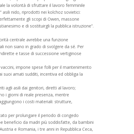
le la volontà di sfruttare il lavoro femminile
sili nido, riprodotti nei kolchoz sovietici:
perfettamente gli scopi di Owen, massone
ianesimo e di sostituirgli la pubblica istruzione”.
utorità centrale avrebbe una funzione
cali non siano in grado di svolgere da sé. Per
 indirette e tasse di successione vertiginose
accini, impone spese folli per il mantenimento
i suoi amati sudditi, incentiva ed obbliga la
gli asili dai genitori, diretti al lavoro;
diano i giorni di reale presenza, mentre
 aggiungono i costi materiali: strutture,
zzato per prolungare il periodo di congedo
ebbe beneficio da madri più soddisfatte, da bambini
n Austria e Romania, i tre anni in Repubblica Ceca,