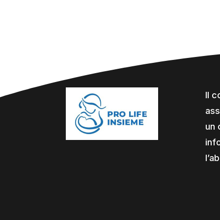
Il 
ass
un 
inf
l’a