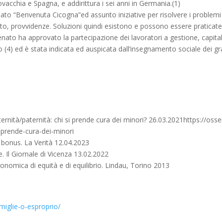
ovacchia e Spagna, e addirittura i sei anni in Germania.(1)
ato “Benvenuta Cicogna”ed assunto iniziative per risolvere i problemi del
to, provvidenze. Soluzioni quindi esistono e possono essere praticate.
enato ha approvato la partecipazione dei lavoratori a gestione, capital
mo (4) ed è stata indicata ed auspicata dall’insegnamento sociale dei gr
nità/paternità: chi si prende cura dei minori? 26.03.2021https://osserva
i-prende-cura-dei-minori
, bonus. La Verità 12.04.2023
. Il Giornale di Vicenza 13.02.2022
conomica di equità e di equilibrio. Lindau, Torino 2013
amiglie-o-esproprio/