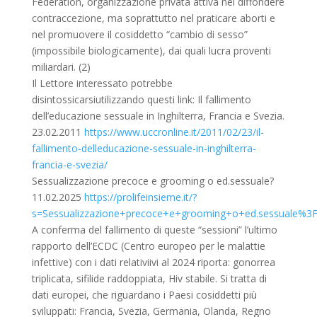
Federation, organizzazione privata attiva nel diffondere
contraccezione, ma soprattutto nel praticare aborti e
nel promuovere il cosiddetto “cambio di sesso”
(impossibile biologicamente), dai quali lucra proventi
miliardari. (2)
Il Lettore interessato potrebbe
disintossicarsiutilizzando questi link: Il fallimento
dell’educazione sessuale in Inghilterra, Francia e Svezia.
23.02.2011
https://www.uccronline.it/2011/02/23/il-
fallimento-delleducazione-sessuale-in-inghilterra-
francia-e-svezia/
Sessualizzazione precoce e grooming o ed.sessuale?
11.02.2025
https://prolifeinsieme.it/?
s=Sessualizzazione+precoce+e+grooming+o+ed.sessuale%3F
A conferma del fallimento di queste “sessioni” l’ultimo
rapporto dell’ECDC (Centro europeo per le malattie
infettive) con i dati relativiivi al 2024 riporta: gonorrea
triplicata, sifilide raddoppiata, Hiv stabile. Si tratta di
dati europei, che riguardano i Paesi cosiddetti più
sviluppati: Francia, Svezia, Germania, Olanda, Regno