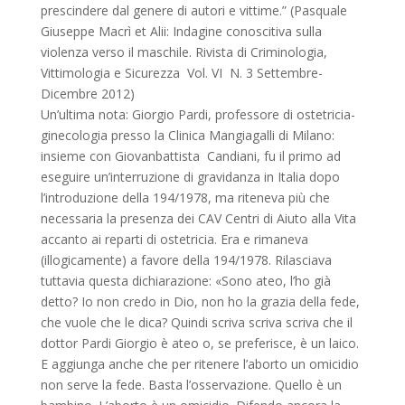
prescindere dal genere di autori e vittime.” (Pasquale
Giuseppe Macrì et Alii: Indagine conoscitiva sulla
violenza verso il maschile. Rivista di Criminologia,
Vittimologia e Sicurezza Vol. VI N. 3 Settembre-
Dicembre 2012)
Un’ultima nota: Giorgio Pardi, professore di ostetricia-
ginecologia presso la Clinica Mangiagalli di Milano:
insieme con Giovanbattista Candiani, fu il primo ad
eseguire un’interruzione di gravidanza in Italia dopo
l’introduzione della 194/1978, ma riteneva più che
necessaria la presenza dei CAV Centri di Aiuto alla Vita
accanto ai reparti di ostetricia. Era e rimaneva
(illogicamente) a favore della 194/1978. Rilasciava
tuttavia questa dichiarazione: «Sono ateo, l’ho già
detto? Io non credo in Dio, non ho la grazia della fede,
che vuole che le dica? Quindi scriva scriva scriva che il
dottor Pardi Giorgio è ateo o, se preferisce, è un laico.
E aggiunga anche che per ritenere l’aborto un omicidio
non serve la fede. Basta l’osservazione. Quello è un