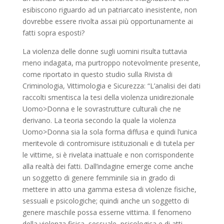
esibiscono riguardo ad un patriarcato inesistente, non
dovrebbe essere rivolta assai più opportunamente ai
fatti sopra esposti?
La violenza delle donne sugli uomini risulta tuttavia
meno indagata, ma purtroppo notevolmente presente,
come riportato in questo studio sulla Rivista di
Criminologia, Vittimologia e Sicurezza: “L’analisi dei dati
raccolti smentisca la tesi della violenza unidirezionale
Uomo>Donna e le sovrastrutture culturali che ne
derivano. La teoria secondo la quale la violenza
Uomo>Donna sia la sola forma diffusa e quindi l’unica
meritevole di contromisure istituzionali e di tutela per
le vittime, si è rivelata inattuale e non corrispondente
alla realtà dei fatti. Dall’indagine emerge come anche
un soggetto di genere femminile sia in grado di
mettere in atto una gamma estesa di violenze fisiche,
sessuali e psicologiche; quindi anche un soggetto di
genere maschile possa esserne vittima. Il fenomeno
della violenza fisica, sessuale, psicologica e di atti