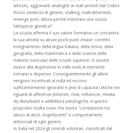
articolo, aggravanti analoghe ai reati previsti dal Codice
Rosso (violenza di genere, stalking, maltrattamenti,
revenge porn. Allora perché inventare una nuova
fattispecie giuridica?
La scuola afferma il suo valore formativo se concentra
la sua attività su alcuni pochi punti chiave: corretto
insegnamento della lingua italiana, della storia, della
geografia, della matematica e delle scienze,delle
materie curriculari delle scuole superiori. Si assiste
invece alla dispersione in mille rivoli di interventi
estranei e dispersivi. Conseguentemente gli allievi
vengono incentivati al nulla ed escono
sufficientemente ignoranti e privi di capacità critiche nei
riguardi di afferenze (internet, chat, influencer, media,
IA) disturbanti e addirittura patologiche. A questo
proposito risulta ovvio che esista “correlazione tra
abuso di alcol, stupefacenti” e comportamenti
antisociali di ogni genere.
In Italia nel 2024 gli omicidi volontari, classificati dal