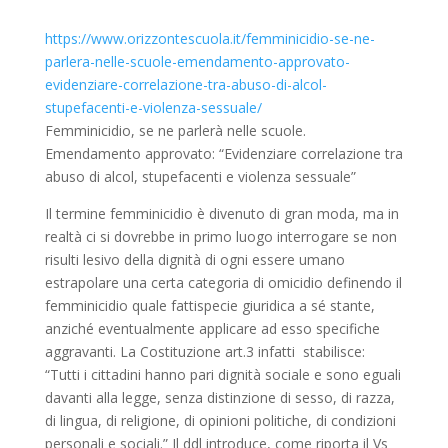
https://www.orizzontescuola.it/femminicidio-se-ne-
parlera-nelle-scuole-emendamento-approvato-
evidenziare-correlazione-tra-abuso-di-alcol-
stupefacenti-e-violenza-sessuale/
Femminicidio, se ne parlerà nelle scuole.
Emendamento approvato: “Evidenziare correlazione tra
abuso di alcol, stupefacenti e violenza sessuale”
Il termine femminicidio è divenuto di gran moda, ma in
realtà ci si dovrebbe in primo luogo interrogare se non
risulti lesivo della dignità di ogni essere umano
estrapolare una certa categoria di omicidio definendo il
femminicidio quale fattispecie giuridica a sé stante,
anziché eventualmente applicare ad esso specifiche
aggravanti. La Costituzione art.3 infatti stabilisce:
“Tutti i cittadini hanno pari dignità sociale e sono eguali
davanti alla legge, senza distinzione di sesso, di razza,
di lingua, di religione, di opinioni politiche, di condizioni
personali e sociali.” Il ddl introduce, come riporta il Vs