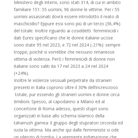
Ministero degli Interni, sono stati 314, di cui in ambito
familiare 151: 55 uomini, 96 donne le vittime. Per i 55
uomini assassinati dovrà essere introdotto il reato di
maschicidio? Eppure essi sono più di un terzo (36,4%)
del totale. Inoltre riguardo ai cosiddetti femminicidi i
dati Eures specificano che le donne italiane uccise
sono state 95 nel 2023, e 72 nel 2024 (-21%): sempre
troppe, poiché si vorrebbe che nessuno rimanesse
vittima di violenza. Però i femminicidi di donne non
italiane sono saliti da 17 nel 2023 a 24 nel 2024
(+24%).
Inoltre le violenze sessuali perpetrate da stranieri
presenti in Italia coprono oltre il 30% dell’increscioso
totale, pur essendo gli stranieri uomini e donne circa
6milioni. Spesso, al capodanno a Milano ed al
concertone di Roma adesso, questi stupri sono
organizzati in base allo schema islamico della
taharrush gamea: il gruppo degli stupratori circonda ed
isola la vittima. Ma anche qui dalle femministe si ode
un silenzio di tomba. La veemente indignazione che