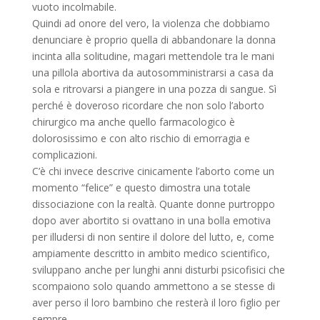
vuoto incolmabile.
Quindi ad onore del vero, la violenza che dobbiamo
denunciare è proprio quella di abbandonare la donna
incinta alla solitudine, magari mettendole tra le mani
una pillola abortiva da autosomministrarsi a casa da
sola e ritrovarsi a piangere in una pozza di sangue. Sì
perché è doveroso ricordare che non solo l’aborto
chirurgico ma anche quello farmacologico è
dolorosissimo e con alto rischio di emorragia e
complicazioni.
C’è chi invece descrive cinicamente l’aborto come un
momento “felice” e questo dimostra una totale
dissociazione con la realtà. Quante donne purtroppo
dopo aver abortito si ovattano in una bolla emotiva
per illudersi di non sentire il dolore del lutto, e, come
ampiamente descritto in ambito medico scientifico,
sviluppano anche per lunghi anni disturbi psicofisici che
scompaiono solo quando ammettono a se stesse di
aver perso il loro bambino che resterà il loro figlio per
sempre.