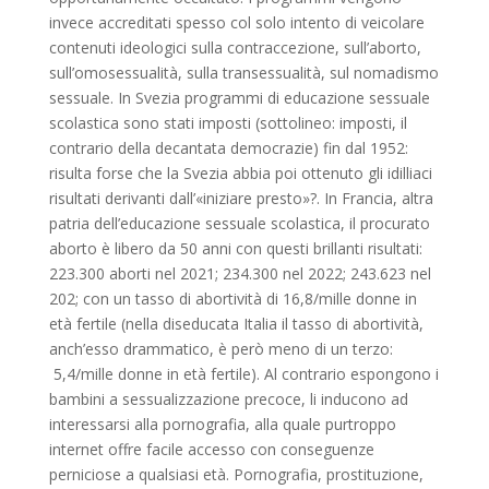
invece accreditati spesso col solo intento di veicolare
contenuti ideologici sulla contraccezione, sull’aborto,
sull’omosessualità, sulla transessualità, sul nomadismo
sessuale. In Svezia programmi di educazione sessuale
scolastica sono stati imposti (sottolineo: imposti, il
contrario della decantata democrazie) fin dal 1952:
risulta forse che la Svezia abbia poi ottenuto gli idilliaci
risultati derivanti dall’«iniziare presto»?. In Francia, altra
patria dell’educazione sessuale scolastica, il procurato
aborto è libero da 50 anni con questi brillanti risultati:
223.300 aborti nel 2021; 234.300 nel 2022; 243.623 nel
202; con un tasso di abortività di 16,8/mille donne in
età fertile (nella diseducata Italia il tasso di abortività,
anch’esso drammatico, è però meno di un terzo:
5,4/mille donne in età fertile). Al contrario espongono i
bambini a sessualizzazione precoce, li inducono ad
interessarsi alla pornografia, alla quale purtroppo
internet offre facile accesso con conseguenze
perniciose a qualsiasi età. Pornografia, prostituzione,