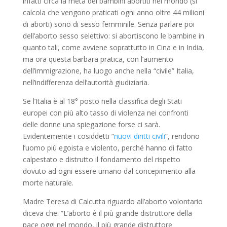
infatti circa la metà dei bambini abortiti nel mondo (si
calcola che vengono praticati ogni anno oltre 44 milioni
di aborti) sono di sesso femminile. Senza parlare poi
dell’aborto sesso selettivo: si abortiscono le bambine in
quanto tali, come avviene soprattutto in Cina e in India,
ma ora questa barbara pratica, con l’aumento
dell’immigrazione, ha luogo anche nella “civile” Italia,
nell’indifferenza dell’autorità giudiziaria.
Se l’Italia è al 18° posto nella classifica degli Stati
europei con più alto tasso di violenza nei confronti
delle donne una spiegazione forse ci sarà.
Evidentemente i cosiddetti “
nuovi diritti civili
”, rendono
l’uomo più egoista e violento, perché hanno di fatto
calpestato e distrutto il fondamento del rispetto
dovuto ad ogni essere umano dal concepimento alla
morte naturale.
Madre Teresa di Calcutta riguardo all’aborto volontario
diceva che: “L’aborto è il più grande distruttore della
pace oggi nel mondo, il più grande distruttore