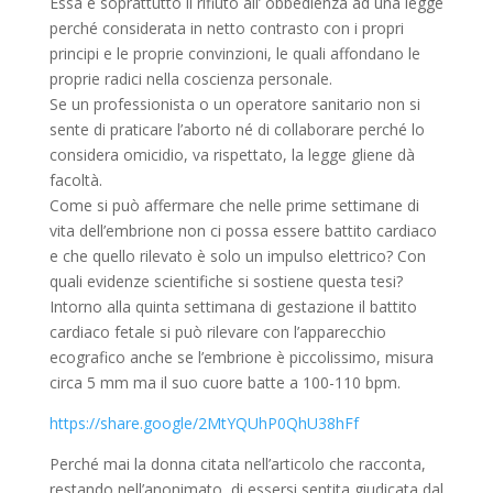
Essa è soprattutto il rifiuto all’ obbedienza ad una legge
perché considerata in netto contrasto con i propri
principi e le proprie convinzioni, le quali affondano le
proprie radici nella coscienza personale.
Se un professionista o un operatore sanitario non si
sente di praticare l’aborto né di collaborare perché lo
considera omicidio, va rispettato, la legge gliene dà
facoltà.
Come si può affermare che nelle prime settimane di
vita dell’embrione non ci possa essere battito cardiaco
e che quello rilevato è solo un impulso elettrico? Con
quali evidenze scientifiche si sostiene questa tesi?
Intorno alla quinta settimana di gestazione il battito
cardiaco fetale si può rilevare con l’apparecchio
ecografico anche se l’embrione è piccolissimo, misura
circa 5 mm ma il suo cuore batte a 100-110 bpm.
https://share.google/2MtYQUhP0QhU38hFf
Perché mai la donna citata nell’articolo che racconta,
restando nell’anonimato, di essersi sentita giudicata dal