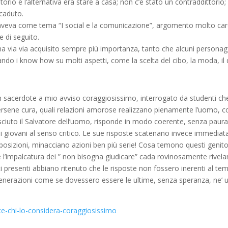
orio e l’alternativa era stare a casa; non c’è stato un contraddittorio;
ccaduto.
aveva come tema “I social e la comunicazione”, argomento molto caro
e di seguito.
ha via via acquisito sempre più importanza, tanto che alcuni personagg
ndo i know how su molti aspetti, come la scelta del cibo, la moda, il 
 sacerdote a mio avviso coraggiosissimo, interrogato da studenti che
rsene cura, quali relazioni amorose realizzano pienamente l’uomo, con
osciuto il Salvatore dell’uomo, risponde in modo coerente, senza paur
 giovani al senso critico. Le sue risposte scatenano invece immediatam
posizioni, minacciano azioni ben più serie! Cosa temono questi genitor
che l’impalcatura dei ” non bisogna giudicare” cada rovinosamente rive
ti presenti abbiano ritenuto che le risposte non fossero inerenti al tem
enerazioni come se dovessero essere le ultime, senza speranza, ne’ 
-ce-chi-lo-considera-coraggiosissimo