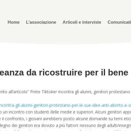
Home
L’associazione
Articoli e interviste
Comunicat
leanza da ricostruire per il bene d
erito all’articolo” Prete Tiktoker incontra gli alunni, genitori protesta
-incontra-gli-alunni-genitori-protestano-per-le-sue-idee-anti-aborto-
to un incontro con studenti delle medie e superiori. Alcuni genitori a
 il confronto, i giovani avrebbero posto alcune domande su temi etici 
sdegno dei genitori era dovuto a più fattori: nessuno degli adulti/inseg