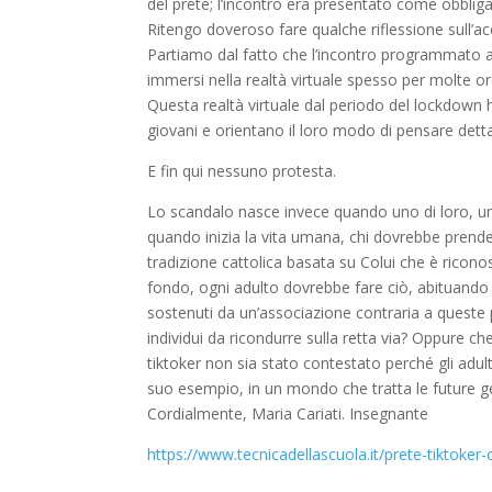
del prete; l’incontro era presentato come obbligat
Ritengo doveroso fare qualche riflessione sull’a
Partiamo dal fatto che l’incontro programmato 
immersi nella realtà virtuale spesso per molte or
Questa realtà virtuale dal periodo del lockdown 
giovani e orientano il loro modo di pensare detta
E fin qui nessuno protesta.
Lo scandalo nasce invece quando uno di loro, un
quando inizia la vita umana, chi dovrebbe prende
tradizione cattolica basata su Colui che è ricon
fondo, ogni adulto dovrebbe fare ciò, abituando i
sostenuti da un’associazione contraria a queste 
individui da ricondurre sulla retta via? Oppure 
tiktoker non sia stato contestato perché gli adul
suo esempio, in un mondo che tratta le future g
Cordialmente, Maria Cariati. Insegnante
https://www.tecnicadellascuola.it/prete-tiktoker