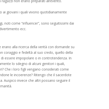
 i ragazzi non erano preparati all’evento.
 ai giovani i quali vivono quotidianamente
i, noti come “influencer”, sono seguitissimi dai
divertimento ecc.
 erano alla ricerca della verità con domande su
 coraggio e fedeltà al suo credo, quello della
a di essere impopolare o in controtendenza. In
ente lo sdegno di alcuni genitori i quali,
i? Che i loro figli vengano considerati come
landone le incoerenze? Ritengo che il sacerdote
a. Auspico invece che altri possano seguire il
umanità.