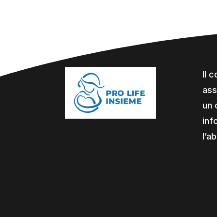
Il 
ass
un 
inf
l’a