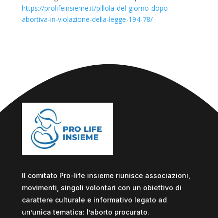
https://prolifeinsieme.it/pillola-del-giorno-dopo-
abortiva-in-violazione-della-legge-194-78/
Il comitato Pro-life insieme riunisce associazioni,
movimenti, singoli volontari con un obiettivo di
carattere culturale e informativo legato ad
un’unica tematica: l’aborto procurato.