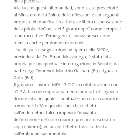
della placenta.
Alla luce di questi ulteriori dati, sono state presentate
al Ministero della Salute delle riflessioni e conseguenti
proposte di modifica circa l’attuale libera dispensazione
della pillola ellaOne, “dei 5 giorni dopo” come semplice
“contraccettivo d’emergenza”, senza prescrizione
medica anche per donne minorenni.
Una di queste segnalazioni ad opera della SIPRe,
presieduta dal Dr. Bruno Mozzanega, è stata fatta
propria per una puntuale interrogazione in Senato, da
parte degli Onorevoli Maurizio Gasparri (FI) e Ignazio
Zullo (FdI).
Il gruppo di lavoro dell’A.I.G.O.C. in collaborazione con
l’O.P.A. ha contemporaneamente prodotto il seguente
documento nel quale si puntualizzano i meccanismi di
azione dell’UPA e quindi i suoi chiari effetti
sull’endometrio, tali da impedire l’impianto
dell’embrione nell’utero (aborto precoce nascosto o
cripto-aborto), ed anche l’effetto tossico diretto
sull’embrione sperimentale.