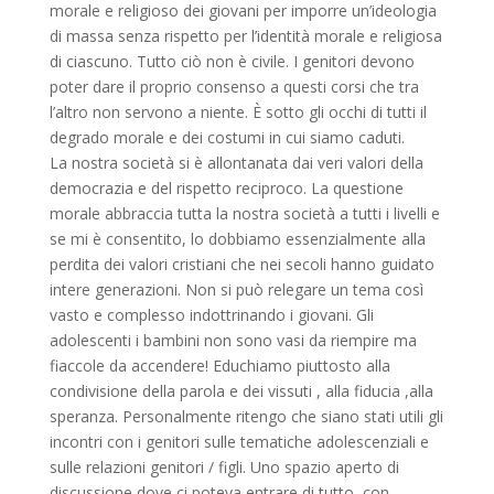
morale e religioso dei giovani per imporre un’ideologia
di massa senza rispetto per l’identità morale e religiosa
di ciascuno. Tutto ciò non è civile. I genitori devono
poter dare il proprio consenso a questi corsi che tra
l’altro non servono a niente. È sotto gli occhi di tutti il
degrado morale e dei costumi in cui siamo caduti.
La nostra società si è allontanata dai veri valori della
democrazia e del rispetto reciproco. La questione
morale abbraccia tutta la nostra società a tutti i livelli e
se mi è consentito, lo dobbiamo essenzialmente alla
perdita dei valori cristiani che nei secoli hanno guidato
intere generazioni. Non si può relegare un tema così
vasto e complesso indottrinando i giovani. Gli
adolescenti i bambini non sono vasi da riempire ma
fiaccole da accendere! Educhiamo piuttosto alla
condivisione della parola e dei vissuti , alla fiducia ,alla
speranza. Personalmente ritengo che siano stati utili gli
incontri con i genitori sulle tematiche adolescenziali e
sulle relazioni genitori / figli. Uno spazio aperto di
discussione dove ci poteva entrare di tutto, con