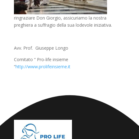
r
ingrazia
re
Don
Giorgio,
assicur
iamo
la nostra
preghiera a
s
uffragio
del
la sua
lodevole
iniziativa
.
Avv. Prof.
Giuseppe L
o
ngo
Comitato “ Pro-life insieme
“
http://www.prolifeinsieme.it