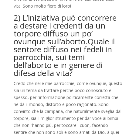
vita. Sono molto fiero di loro!
2) L
’iniziativa
può
concorre
re
a destare
i credenti
da un
torpore
diffuso un po’
ovunque
sul
l’aborto.
Qu
a
l
e
il
sen
tore
d
iffuso
nei
fed
eli
in
parrocchia
,
su
i
tem
i
dell’
a
bo
r
to e
in genere
d
i
difesa della vita
?
Credo che nelle mie parrocchie, come ovunque,
q
uesto
sia un tema da trattare perché poco conosciuto e
spesso,
per l’informazione politicamente corretta che
ne dà il mondo, distorto e poco ragionato. Sono
convinto che la campana, che naturalmente sveglia dal
torpore, sia
il miglior strumento per dar voce ai bimbi
che non l’hanno più, per toccare i cuori, facendo
sentire che non sono soli e sono amati da Dio, a quei