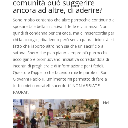
comunità può suggerire
ancora ad altre, di
ade
rire
?
Sono molto contento che altre parrocchie continuino a
sposare
tale
bella iniziativa di fede e vicinanza. Non
quindi di condanna per chi cade, ma di misericordia per
chi la accoglie
;
ribadendo però senza paura l’iniquità e il
fatto che l’aborto altro non sia che un sacrificio a
satana. Spero che pian piano sempre più parrocchie
accolgano e promuovano
l’
iniziativa corredandola di
incontri di preghiera e di informazione per i fedeli.
Questo è l’appello che
facendo mie le parole di San
Giovanni Paolo II, umilmente mi permetto di fare a
tutti i miei confratelli sacerdoti:” NON ABBIATE
PAURA!”.
Nel