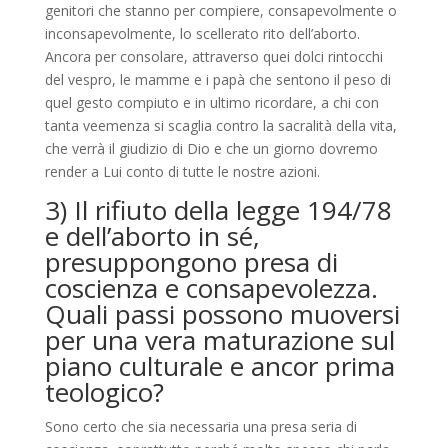
genitori che stanno per compiere, consapevolmente o
inconsapevolmente, lo scellerato rito dell’aborto.
Ancora per consolare, attraverso quei dolci rintocchi
del vespro, le mamme e i papà che sentono il peso di
quel gesto compiuto e in ultimo ricordare, a chi con
tanta veemenza si scaglia contro la sacralità della vita,
che verrà il giudizio di Dio e che un giorno dovremo
render a Lui conto di tutte le nostre azioni.
3) Il rifiuto
de
lla legge 194
/78
e
de
ll’aborto in sé
,
presuppo
n
gono
presa di
coscienza e consapevolezza.
Quali
passi possono
muoversi
per
una
ver
a
maturazione sul
piano
cu
lturale
e ancor prima
teologico?
Sono certo che sia necessaria una presa seria di