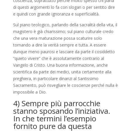
coscienza, soprattutto perché molto spesso chi parla
di questi argomenti lo fa con slogan o per sentito dire
e quindi con grande ignoranza e superficialità.
Sul piano teologico, parlando della sacralità della vita, il
magistero è già chiarissimo
;
sul piano culturale credo
che una vera maturazione possa
scaturire
solo
tornando a dire la verità sempre e tutta. A essere
dunque meno paurosi e lasciare da parte il cosiddetto
“quieto vivere” che è assolutamente contrario al
Vangelo di Cristo. Una buona informazione, anche
scientifica da parte dei medici, unita certamente alla
preghiera
,
in particolare dinanzi al Santissimo
Sacramento
,
può risvegliare le coscienze perché nulla è
impossibile a Dio.
4) S
empre più parrocchie
stanno
sposando l’
iniziativa
.
In
che
termini
l’esempio
fornito
pure
da questa