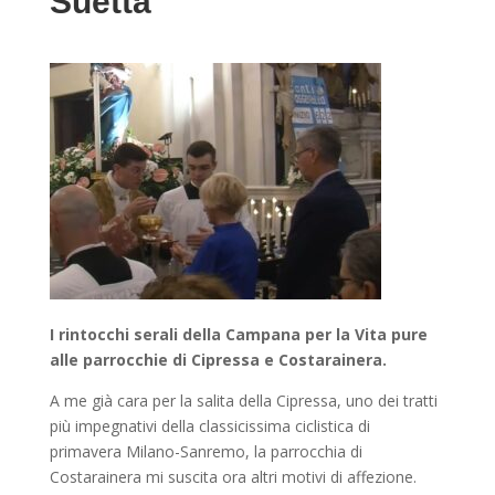
Suetta
I rintocchi serali della Campana per la Vita
pure
all
e parrocchie di Cipressa e Costarainera
.
A me già cara per la
salita della Cipressa
, uno dei tratti
più impegnativi della
c
lassicissima ciclistica di
primavera
Milano-Sanremo
, la parrocchia di
Costara
inera
mi suscita
ora
altri
motiv
i
di affezione
.