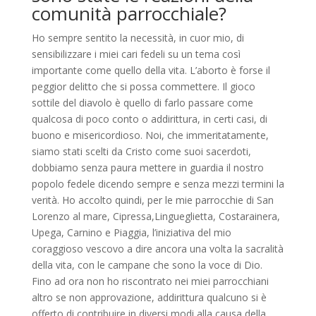
comunità parrocchiale?
Ho sempre sentito la necessità, in cuor mio, di
sensibilizzare i miei cari fedeli su un tema così
importante come quello della vita. L’aborto è forse il
peggior delitto che si possa commettere.
Il gioco
sottile del diavolo è quello di farlo passare come
qualcosa di poco conto o addirittura, in certi casi, di
buono e misericordioso. Noi, che im
m
eritatamente,
siamo stati scelti da Cristo come suoi sacerdoti,
dobbiamo senza paura mettere in guardia il nostro
popolo fedele dicendo sempre e senza mezzi termini la
verità. Ho accolto quindi, per le mie parrocchie di San
Lorenzo al mare,
C
ipressa,
Lingueglietta, Costarainera,
Upega, Carnino e Piaggia, l’iniziativa del mio
coraggioso vescovo a dire ancora una volta la sacralità
della vita
,
con le campane che sono la voce di Dio.
Fino ad ora non ho riscontrato nei miei parrocchiani
altro se non approvazione, addirittura qualcuno si è
offerto di contribuire in diversi modi alla causa della