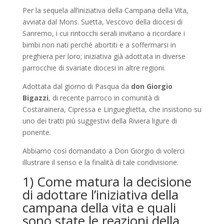
Per la sequela all’iniziativa della Campana della Vita,
a
vviata
dal
Mons.
Suetta
,
Vescovo d
ella d
iocesi
di
Sanremo,
i cui rintocchi serali invitano a ricordare i
bi
mbi
non nati perch
é
abortiti e a soffermarsi in
preghiera
per loro
;
iniziativa
già
adottata
in
diverse
parrocchie di svariate diocesi
in altre regioni
.
A
dottata
dal giorno di Pasqua
da
d
on Giorgio
Bigazzi
,
di recente
parroc
o
in
comunità di
Costarainera
,
Cipressa e Lingueglietta, che insistono su
uno dei
t
ratti più suggestivi della Riviera ligur
e
di
ponente.
A
bbiamo
così domandato
a Don Giorgio
di
volerci
illustrar
e
il
sen
s
o
e
la
finalità
d
i tale condivisione
.
1) C
om
e matura
la
d
e
cisione
di
adottare l’iniziativa della
campana della vit
a
e quali
sono state
le reazioni della