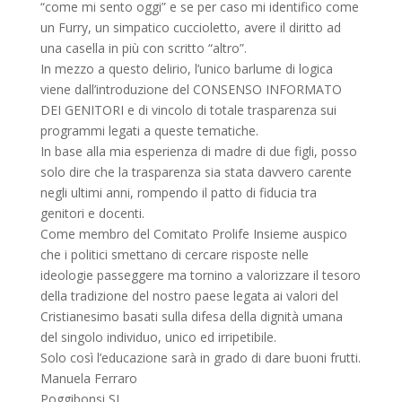
“come mi sento oggi” e se per caso mi identifico come
un Furry, un simpatico cuccioletto, avere il diritto ad
una casella in più con scritto “altro”.
In mezzo a questo delirio, l’unico barlume di logica
viene dall’introduzione del CONSENSO INFORMATO
DEI GENITORI e di vincolo di totale trasparenza sui
programmi legati a queste tematiche.
In base alla mia esperienza di madre di due figli, posso
solo dire che la trasparenza sia stata davvero carente
negli ultimi anni, rompendo il patto di fiducia tra
genitori e docenti.
Come membro del Comitato Prolife Insieme auspico
che i politici smettano di cercare risposte nelle
ideologie passeggere ma tornino a valorizzare il tesoro
della tradizione del nostro paese legata ai valori del
Cristianesimo basati sulla difesa della dignità umana
del singolo individuo, unico ed irripetibile.
Solo così l’educazione sarà in grado di dare buoni frutti.
Manuela Ferraro
Poggibonsi SI