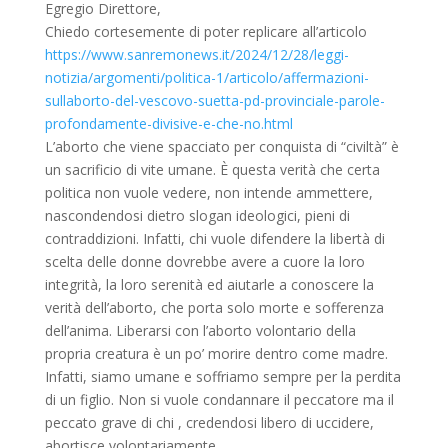
Egregio Direttore,
Chiedo cortesemente di poter replicare all’articolo
https://www.sanremonews.it/2024/12/28/leggi-
notizia/argomenti/politica-1/articolo/affermazioni-
sullaborto-del-vescovo-suetta-pd-provinciale-parole-
profondamente-divisive-e-che-no.html
L’aborto che viene spacciato per conquista di “civiltà” è
un sacrificio di vite umane. È questa verità che certa
politica non vuole vedere, non intende ammettere,
nascondendosi dietro slogan ideologici, pieni di
contraddizioni. Infatti, chi vuole difendere la libertà di
scelta delle donne dovrebbe avere a cuore la loro
integrità, la loro serenità ed aiutarle a conoscere la
verità dell’aborto, che porta solo morte e sofferenza
dell’anima. Liberarsi con l’aborto volontario della
propria creatura è un po’ morire dentro come madre.
Infatti, siamo umane e soffriamo sempre per la perdita
di un figlio. Non si vuole condannare il peccatore ma il
peccato grave di chi , credendosi libero di uccidere,
abortisce volontariamente.