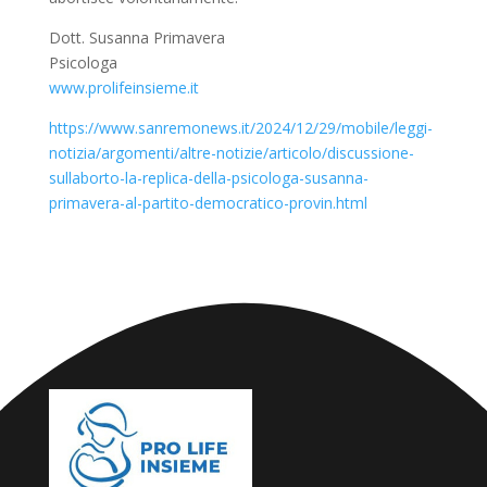
Dott. Susanna Primavera
Psicologa
www.prolifeinsieme.it
https://www.sanremonews.it/2024/12/29/mobile/leggi-
notizia/argomenti/altre-notizie/articolo/discussione-
sullaborto-la-replica-della-psicologa-susanna-
primavera-al-partito-democratico-provin.html