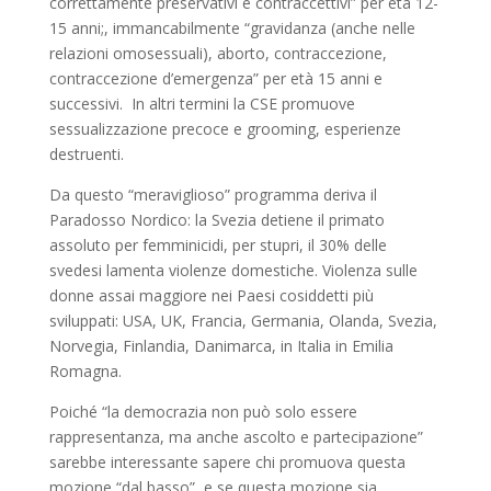
correttamente preservativi e contraccettivi” per età 12-
15 anni;, immancabilmente “gravidanza (anche nelle
relazioni omosessuali), aborto, contraccezione,
contraccezione d’emergenza” per età 15 anni e
successivi. In altri termini la CSE promuove
sessualizzazione precoce e grooming, esperienze
destruenti.
Da questo “meraviglioso” programma deriva il
Paradosso Nordico: la Svezia detiene il primato
assoluto per femminicidi, per stupri, il 30% delle
svedesi lamenta violenze domestiche. Violenza sulle
donne assai maggiore nei Paesi cosiddetti più
sviluppati: USA, UK, Francia, Germania, Olanda, Svezia,
Norvegia, Finlandia, Danimarca, in Italia in Emilia
Romagna.
Poiché “la democrazia non può solo essere
rappresentanza, ma anche ascolto e partecipazione”
sarebbe interessante sapere chi promuova questa
mozione “dal basso”, e se questa mozione sia