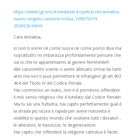
https://www.tgcom24.mediaset.it/spettacolo/annalisa-
nuovo-singolo-canzone-estiva_109875074-
202602k.shtml
Cara Annalisa,
io non ti vorrei né come suora né come porno diva ma
soprattutto mi imbarazza profondamente pensare che
sia io che te apparteniamo al genere femminile!!!
Alle canzonette sceme ci avete abituato ormai da tanti
anni ma non ti puoi permettere di infrangere gli art.403
404 del Titolo IV del Codice Penale .
Hai commesso un reato, non ti è permesso offendere
il mio senso religioso che è tutelato dal Codice Penale!
Ma tu sei una furbetta, hai capito perfettamente qual è
la strada più sicura e rapida per avere notorietà e
visibilità in questo mondo che sostiene tutti i disvalori ,
le abiezioni, le bassezze, le degenerazioni.
Hai capito che offendere la religione cattolica è facile,