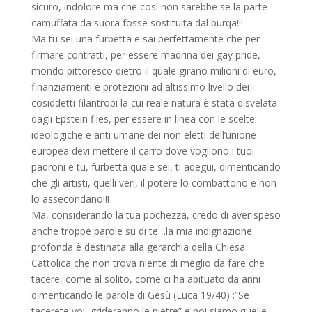
sicuro, indolore ma che così non sarebbe se la parte
camuffata da suora fosse sostituita dal burqa!!!
Ma tu sei una furbetta e sai perfettamente che per
firmare contratti, per essere madrina dei gay pride,
mondo pittoresco dietro il quale girano milioni di euro,
finanziamenti e protezioni ad altissimo livello dei
cosiddetti filantropi la cui reale natura è stata disvelata
dagli Epstein files, per essere in linea con le scelte
ideologiche e anti umane dei non eletti dell’unione
europea devi mettere il carro dove vogliono i tuoi
padroni e tu, furbetta quale sei, ti adegui, dimenticando
che gli artisti, quelli veri, il potere lo combattono e non
lo assecondano!!!
Ma, considerando la tua pochezza, credo di aver speso
anche troppe parole su di te…la mia indignazione
profonda è destinata alla gerarchia della Chiesa
Cattolica che non trova niente di meglio da fare che
tacere, come al solito, come ci ha abituato da anni
dimenticando le parole di Gesù (Luca 19/40) :”Se
tacerete voi, grideranno le pietre” e noi siamo quelle