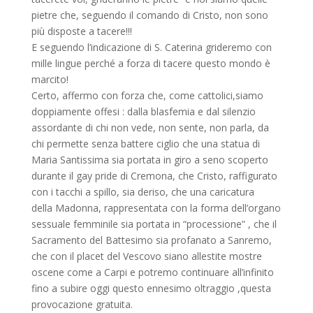
pietre che, seguendo il comando di Cristo, non sono
più disposte a tacere!!!
E seguendo l’indicazione di S. Caterina grideremo con
mille lingue perché a forza di tacere questo mondo è
marcito!
Certo, affermo con forza che, come cattolici,siamo
doppiamente offesi : dalla blasfemia e dal silenzio
assordante di chi non vede, non sente, non parla, da
chi permette senza battere ciglio che una statua di
Maria Santissima sia portata in giro a seno scoperto
durante il gay pride di Cremona, che Cristo, raffigurato
con i tacchi a spillo, sia deriso, che una caricatura
della Madonna, rappresentata con la forma dell’organo
sessuale femminile sia portata in “processione” , che il
Sacramento del Battesimo sia profanato a Sanremo,
che con il placet del Vescovo siano allestite mostre
oscene come a Carpi e potremo continuare all’infinito
fino a subire oggi questo ennesimo oltraggio ,questa
provocazione gratuita.