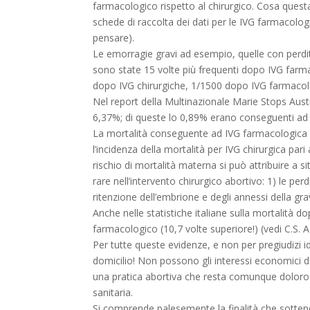
farmacologico rispetto al chirurgico. Cosa questa
schede di raccolta dei dati per le IVG farmacol
pensare).
Le emorragie gravi ad esempio, quelle con perdite
sono state 15 volte più frequenti dopo IVG farma
dopo IVG chirurgiche, 1/1500 dopo IVG farmacolo
Nel report della Multinazionale Marie Stops Austr
6,37%; di queste lo 0,89% erano conseguenti ad ab
La mortalità conseguente ad IVG farmacologica è 
l’incidenza della mortalità per IVG chirurgica pa
rischio di mortalità materna si può attribuire a 
rare nell’intervento chirurgico abortivo: 1) le pe
ritenzione dell’embrione e degli annessi della gra
Anche nelle statistiche italiane sulla mortalità 
farmacologico (10,7 volte superiore!) (vedi C.S. 
Per tutte queste evidenze, e non per pregiudizi 
domicilio! Non possono gli interessi economici di
una pratica abortiva che resta comunque dolorosa,
sanitaria.
Si comprende palesemente la finalità che sotten