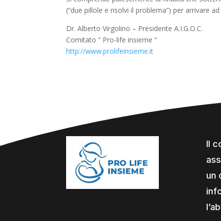
(“due pillole e risolvi il problema”) per arrivare 
Dr. Alberto Virgolino – Presidente A.I.G.O.C.
Comitato “ Pro-life insieme “
http://www.prolifeinsieme.it
Il 
ass
un 
inf
l’a