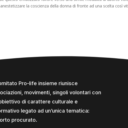
ad anestetizzare la coscienza della donna di fronte ad una scelta così vi
comitato Pro-life insieme riunisce
ociazioni, movimenti, singoli volontari con
obiettivo di carattere culturale e
ormativo legato ad un’unica tematica:
borto procurato.