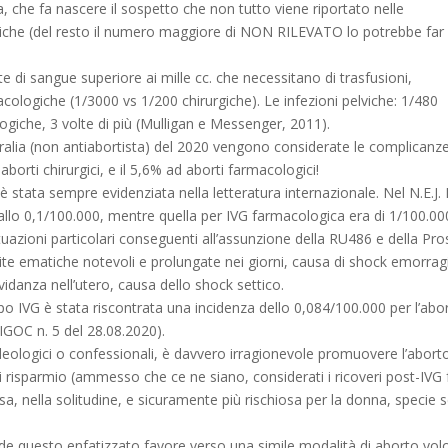
, che fa nascere il sospetto che non tutto viene riportato nelle
ogiche (del resto il numero maggiore di NON RILEVATO lo potrebbe far
 di sangue superiore ai mille cc. che necessitano di trasfusioni,
cologiche (1/3000 vs 1/200 chirurgiche). Le infezioni pelviche: 1/480
giche, 3 volte di più (Mulligan e Messenger, 2011).
alia (non antiabortista) del 2020 vengono considerate le complicanze di
orti chirurgici, e il 5,6% ad aborti farmacologici!
stata sempre evidenziata nella letteratura internazionale. Nel N.E.J
ri allo 0,1/100.000, mentre quella per IVG farmacologica era di 1/100.
situazioni particolari conseguenti all’assunzione della RU486 e della P
rdite ematiche notevoli e prolungate nei giorni, causa di shock emorragic
vidanza nell’utero, causa dello shock settico.
dopo IVG è stata riscontrata una incidenza dello 0,084/100.000 per l’abo
AIGOC n. 5 del 28.08.2020).
ideologici o confessionali, è davvero irragionevole promuovere l’abort
 risparmio (ammesso che ce ne siano, considerati i ricoveri post-IVG f
 nella solitudine, e sicuramente più rischiosa per la donna, specie se 
de questo enfatizzato favore verso una simile modalità di aborto vol