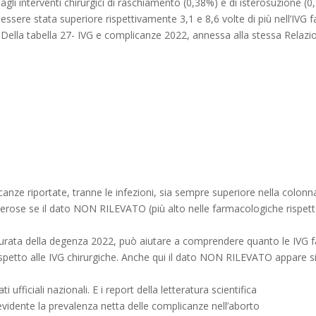
agli interventi chirurgici di raschiamento (0,38%) e di isterosuzione 
essere stata superiore rispettivamente 3,1 e 8,6 volte di più nell’IVG 
Della tabella 27- IVG e complicanze 2022, annessa alla stessa Relazio
licanze riportate, tranne le infezioni, sia sempre superiore nella col
rose se il dato NON RILEVATO (più alto nelle farmacologiche rispett
 e durata della degenza 2022, può aiutare a comprendere quanto le IV
ispetto alle IVG chirurgiche. Anche qui il dato NON RILEVATO appare si
ufficiali nazionali. E i report della letteratura scientifica
idente la prevalenza netta delle complicanze nell’aborto