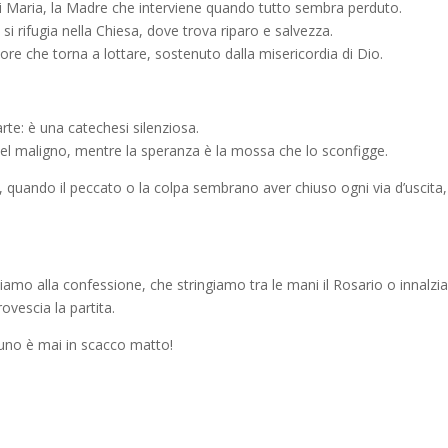
 di Maria, la Madre che interviene quando tutto sembra perduto.
e si rifugia nella Chiesa, dove trova riparo e salvezza.
tore che torna a lottare, sostenuto dalla misericordia di Dio.
rte: è una catechesi silenziosa.
 del maligno, mentre la speranza è la mossa che lo sconfigge.
 quando il peccato o la colpa sembrano aver chiuso ogni via d’uscita,
rniamo alla confessione, che stringiamo tra le mani il Rosario o innalzi
vescia la partita.
uno è mai in scacco matto!