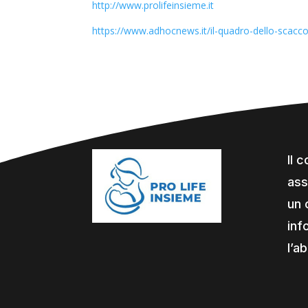
http://www.prolifeinsieme.it
https://www.adhocnews.it/il-quadro-dello-scacc
Il 
ass
un 
inf
l’a