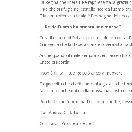
La Regina che libera il Re rappresenta la grazia
Il Re che si rifugia nel castello ricorda l’uomo ch
E la controffensiva finale è l’immagine del pecca
“Il Re dell’uomo ha ancora una mossa”
Così, il quadro di Retzsch non è solo un’opera d’a
Ci insegna che la disperazione è la vera vittoria
Anche quando il male sembra averci accerchiato,
Cristo ci ricorda:
“Non è finita. Il tuo Re può ancora muovere.”
E ogni volta che ci affidiamo alla grazia, che to
facciamo anche noi quella mossa nascosta che ro
Perché finché l’uomo ha Dio come suo Re, ness
Don Andrea C. R. Tosca
Comitato “ Pro-life insieme “