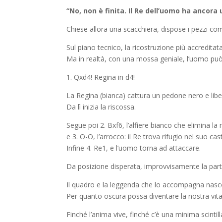
“No, non è finita. Il Re dell’uomo ha ancora
Chiese allora una scacchiera, dispose i pezzi co
Sul piano tecnico, la ricostruzione più accredit
Ma in realtà, con una mossa geniale, l’uomo può 
1. Qxd4! Regina in d4!
La Regina (bianca) cattura un pedone nero e liber
Da lì inizia la riscossa.
Segue poi 2. Bxf6, l’alfiere bianco che elimina la 
e 3. O-O, l’arrocco: il Re trova rifugio nel suo ca
Infine 4. Re1, e l’uomo torna ad attaccare.
Da posizione disperata, improvvisamente la partita
Il quadro e la leggenda che lo accompagna nas
Per quanto oscura possa diventare la nostra vit
Finché l’anima vive, finché c’è una minima scinti