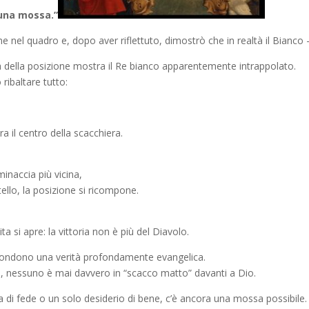
 una mossa.”
me nel quadro e, dopo aver riflettuto, dimostrò che in realtà il Bian
ata della posizione mostra il Re bianco apparentemente intrappolato.
ribaltare tutto:
a il centro della scacchiera.
minaccia più vicina,
stello, la posizione si ricompone.
 si apre: la vittoria non è più del Diavolo.
condono una verità profondamente evangelica.
a, nessuno è mai davvero in “scacco matto” davanti a Dio.
lla di fede o un solo desiderio di bene, c’è ancora una mossa possibile.