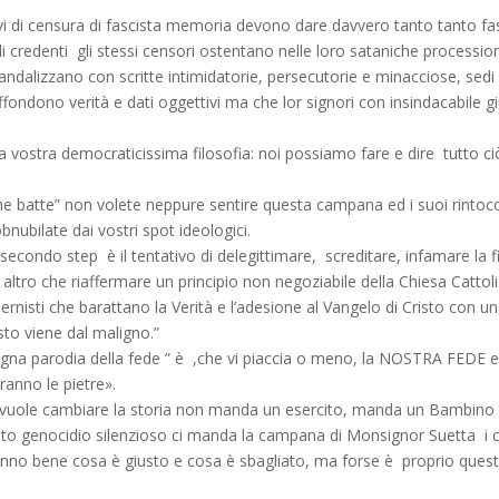
ivi di censura di fascista memoria devono dare davvero tanto tanto fas
 di credenti gli stessi censori ostentano nelle loro sataniche processio
e vandalizzano con scritte intimidatorie, persecutorie e minacciose, se
fondono verità e dati oggettivi ma che lor signori con insindacabile g
la vostra democraticissima filosofia: noi possiamo fare e dire tutto 
he batte” non volete neppure sentire questa campana ed i suoi rintocc
nubilate dai vostri spot ideologici.
ondo step è il tentativo di delegittimare, screditare, infamare la fi
tro che riaffermare un principio non negoziabile della Chiesa Cattolica: 
nisti che barattano la Verità e l’adesione al Vangelo di Cristo con un
 resto viene dal maligno.”
gna parodia della fede ” è ,che vi piaccia o meno, la NOSTRA FEDE e, 
ranno le pietre».
 vuole cambiare la storia non manda un esercito, manda un Bambino 
to genocidio silenzioso ci manda la campana di Monsignor Suetta i cui 
nno bene cosa è giusto e cosa è sbagliato, ma forse è proprio questo