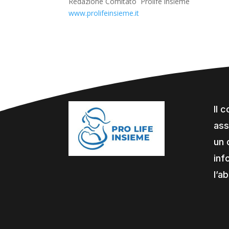
Redazione Comitato Prolife insieme
www.prolifeinsieme.it
Il 
ass
un 
inf
l’a