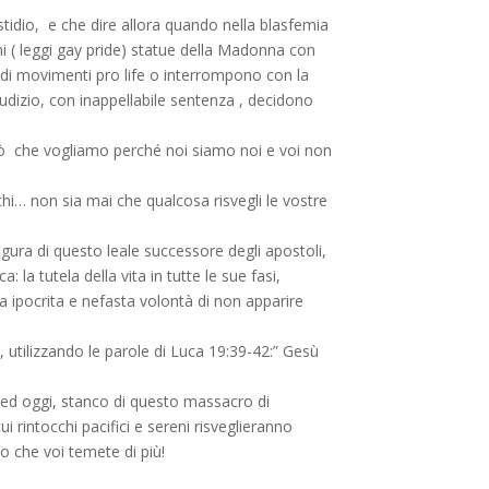
tidio, e che dire allora quando nella blasfemia
ni ( leggi gay pride) statue della Madonna con
di di movimenti pro life o interrompono con la
iudizio, con inappellabile sentenza , decidono
ciò che vogliamo perché noi siamo noi e voi non
hi… non sia mai che qualcosa risvegli le vostre
gura di questo leale successore degli apostoli,
la tutela della vita in tutte le sue fasi,
a ipocrita e nefasta volontà di non apparire
utilizzando le parole di Luca 19:39-42:” Gesù
ed oggi, stanco di questo massacro di
rintocchi pacifici e sereni risveglieranno
 che voi temete di più!