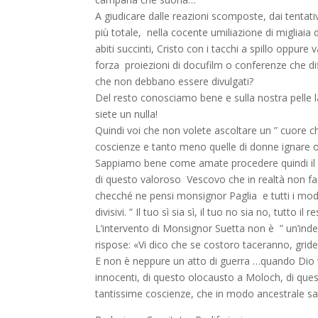
A giudicare dalle reazioni scomposte, dai tentat
più totale, nella cocente umiliazione di migliaia
abiti succinti, Cristo con i tacchi a spillo oppur
forza proiezioni di docufilm o conferenze che dif
che non debbano essere divulgati?
Del resto conosciamo bene e sulla nostra pelle 
siete un nulla!
Quindi voi che non volete ascoltare un ” cuore c
coscienze e tanto meno quelle di donne ignare ob
Sappiamo bene come amate procedere quindi il sec
di questo valoroso Vescovo che in realtà non fa al
checché ne pensi monsignor Paglia e tutti i moder
divisivi. ” Il tuo sì sia sì, il tuo no sia no, tutto il
L’intervento di Monsignor Suetta non è ” un’inde
rispose: «Vi dico che se costoro taceranno, gride
E non è neppure un atto di guerra …quando Dio
innocenti, di questo olocausto a Moloch, di ques
tantissime coscienze, che in modo ancestrale sa