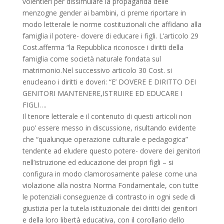
volentieri per dissimulare la propaganda delle
menzogne gender ai bambini, ci preme riportare in
modo letterale le norme costituzionali che affidano alla
famiglia il potere- dovere di educare i figli. L’articolo 29
Cost.afferma “la Repubblica riconosce i diritti della
famiglia come società naturale fondata sul
matrimonio.Nel successivo articolo 30 Cost. si
enucleano i diritti e doveri: “E’ DOVERE E DIRITTO DEI
GENITORI MANTENERE,ISTRUIRE ED EDUCARE I
FIGLI….
Il tenore letterale e il contenuto di questi articoli non
puo’ essere messo in discussione, risultando evidente
che “qualunque operazione culturale e pedagogica”
tendente ad eludere questo potere- dovere dei genitori
nell’istruzione ed educazione dei propri figli – si
configura in modo clamorosamente palese come una
violazione alla nostra Norma Fondamentale, con tutte
le potenziali conseguenze di contrasto in ogni sede di
giustizia per la tutela istituzionale dei diritti dei genitori
e della loro libertà educativa, con il corollario dello