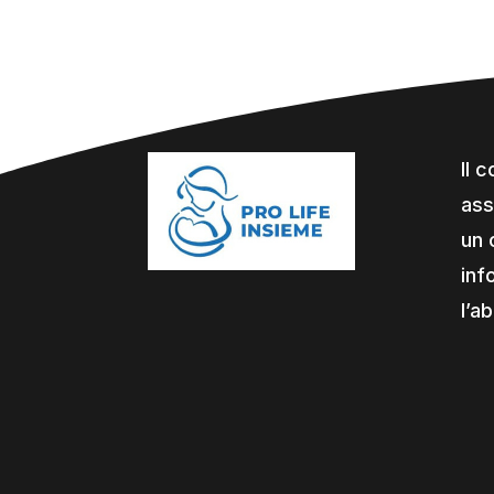
Il 
ass
un 
inf
l’a