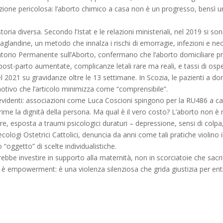
ne pericolosa: l’aborto chimico a casa non è un progresso, bensì u
storia diversa. Secondo l’Istat e le relazioni ministeriali, nel 2019 si s
andine, un metodo che innalza i rischi di emorragie, infezioni e necess
atorio Permanente sull’Aborto, confermano che l’aborto domiciliare privi
ost-parto aumentate, complicanze letali rare ma reali, e tassi di osped
2021 su gravidanze oltre le 13 settimane. In Scozia, le pazienti a dom
otivo che l’articolo minimizza come “comprensibile”.
evidenti: associazioni come Luca Coscioni spingono per la RU486 a cas
e la dignità della persona. Ma qual è il vero costo? L’aborto non è ma
e, esposta a traumi psicologici duraturi – depressione, sensi di colpa,
logi Ostetrici Cattolici, denuncia da anni come tali pratiche violino il 
“oggetto” di scelte individualistiche.
vrebbe investire in supporto alla maternità, non in scorciatoie che sac
n è empowerment: è una violenza silenziosa che grida giustizia per ent