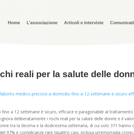
Home
L’associazione
Articoli e interviste
Comunicat
chi reali per la salute delle don
laborto-medico-precoce-a-domicilio-fino-a-12-settimane-e-sicuro-eff
lio fino a 12 settimane è sicuro, efficace e paragonabile al trattamen
ignora deliberatamente i rischi reali per la salute delle donne e il val
ne tra la decima e la dodicesima settimana, di cui solo 371 hanno o
 del 97% e complicanze rare (quattro casi, inclusa un’emorragia croni