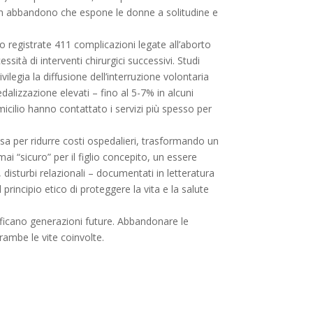
n abbandono che espone le donne a solitudine e
ono registrate 411 complicazioni legate all’aborto
ità di interventi chirurgici successivi. Studi
legia la diffusione dell’interruzione volontaria
alizzazione elevati – fino al 5-7% in alcuni
icilio hanno contattato i servizi più spesso per
a per ridurre costi ospedalieri, trasformando un
i “sicuro” per il figlio concepito, un essere
 disturbi relazionali – documentati in letteratura
principio etico di proteggere la vita e la salute
rificano generazioni future. Abbandonare le
rambe le vite coinvolte.