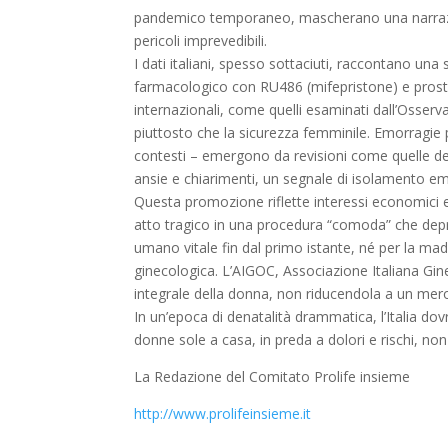
pandemico temporaneo, mascherano una narrazio
pericoli imprevedibili.
I dati italiani, spesso sottaciuti, raccontano una 
farmacologico con RU486 (mifepristone) e prostagl
internazionali, come quelli esaminati dall’Osserv
piuttosto che la sicurezza femminile. Emorragie p
contesti – emergono da revisioni come quelle del 
ansie e chiarimenti, un segnale di isolamento em
Questa promozione riflette interessi economici 
atto tragico in una procedura “comoda” che deprim
umano vitale fin dal primo istante, né per la madr
ginecologica. L’AIGOC, Associazione Italiana Gineco
integrale della donna, non riducendola a un mero 
In un’epoca di denatalità drammatica, l’Italia do
donne sole a casa, in preda a dolori e rischi, no
La Redazione del Comitato Prolife insieme
http://www.prolifeinsieme.it