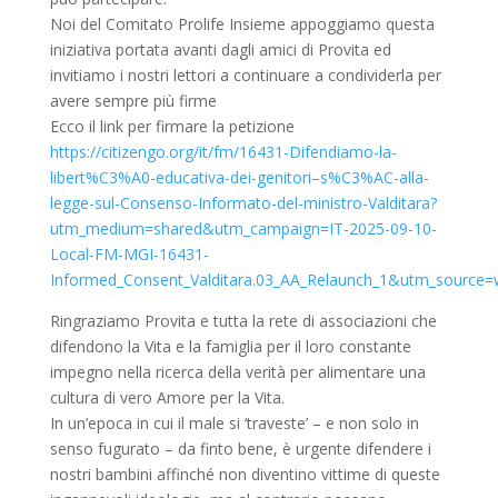
Noi del Comitato Prolife Insieme appoggiamo questa
iniziativa portata avanti dagli amici di Provita ed
invitiamo i nostri lettori a continuare a condividerla per
avere sempre più firme
Ecco il link per firmare la petizione
https://citizengo.org/it/fm/16431-Difendiamo-la-
libert%C3%A0-educativa-dei-genitori–s%C3%AC-alla-
legge-sul-Consenso-Informato-del-ministro-Valditara?
utm_medium=shared&utm_campaign=IT-2025-09-10-
Local-FM-MGI-16431-
Informed_Consent_Valditara.03_AA_Relaunch_1&utm_source
Ringraziamo Provita e tutta la rete di associazioni che
difendono la Vita e la famiglia per il loro constante
impegno nella ricerca della verità per alimentare una
cultura di vero Amore per la Vita.
In un’epoca in cui il male si ‘traveste’ – e non solo in
senso fugurato – da finto bene, è urgente difendere i
nostri bambini affinché non diventino vittime di queste