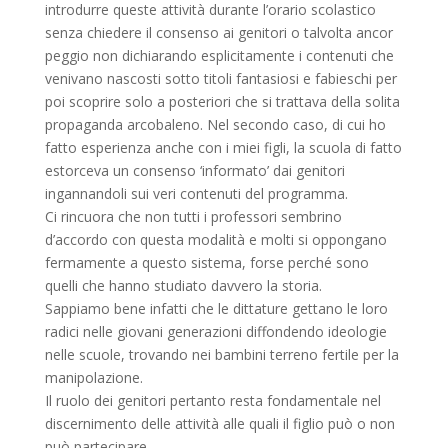
introdurre queste attività durante l’orario scolastico
senza chiedere il consenso ai genitori o talvolta ancor
peggio non dichiarando esplicitamente i contenuti che
venivano nascosti sotto titoli fantasiosi e fabieschi per
poi scoprire solo a posteriori che si trattava della solita
propaganda arcobaleno. Nel secondo caso, di cui ho
fatto esperienza anche con i miei figli, la scuola di fatto
estorceva un consenso ‘informato’ dai genitori
ingannandoli sui veri contenuti del programma.
Ci rincuora che non tutti i professori sembrino
d’accordo con questa modalità e molti si oppongano
fermamente a questo sistema, forse perché sono
quelli che hanno studiato davvero la storia.
Sappiamo bene infatti che le dittature gettano le loro
radici nelle giovani generazioni diffondendo ideologie
nelle scuole, trovando nei bambini terreno fertile per la
manipolazione.
Il ruolo dei genitori pertanto resta fondamentale nel
discernimento delle attività alle quali il figlio può o non
può partecipare.