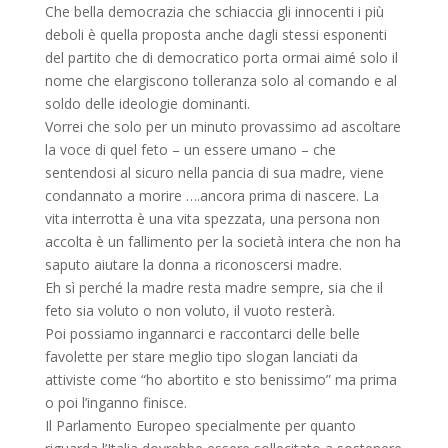
Che bella democrazia che schiaccia gli innocenti i più
deboli è quella proposta anche dagli stessi esponenti
del partito che di democratico porta ormai aimé solo il
nome che elargiscono tolleranza solo al comando e al
soldo delle ideologie dominanti.
Vorrei che solo per un minuto provassimo ad ascoltare
la voce di quel feto – un essere umano – che
sentendosi al sicuro nella pancia di sua madre, viene
condannato a morire ….ancora prima di nascere. La
vita interrotta è una vita spezzata, una persona non
accolta è un fallimento per la società intera che non ha
saputo aiutare la donna a riconoscersi madre.
Eh sì perché la madre resta madre sempre, sia che il
feto sia voluto o non voluto, il vuoto resterà.
Poi possiamo ingannarci e raccontarci delle belle
favolette per stare meglio tipo slogan lanciati da
attiviste come “ho abortito e sto benissimo” ma prima
o poi l’inganno finisce.
Il Parlamento Europeo specialmente per quanto