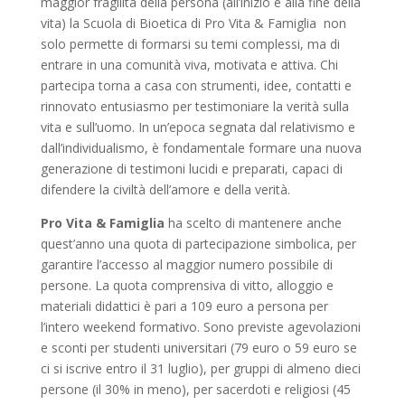
maggior fragilità della persona (all’inizio e alla fine della
vita) la Scuola di Bioetica di Pro Vita & Famiglia non
solo permette di formarsi su temi complessi, ma di
entrare in una comunità viva, motivata e attiva. Chi
partecipa torna a casa con strumenti, idee, contatti e
rinnovato entusiasmo per testimoniare la verità sulla
vita e sull’uomo. In un’epoca segnata dal relativismo e
dall’individualismo, è fondamentale formare una nuova
generazione di testimoni lucidi e preparati, capaci di
difendere la civiltà dell’amore e della verità.
Pro Vita & Famiglia
ha scelto di mantenere anche
quest’anno una
quota di partecipazione
simbolica, per
garantire l’accesso al maggior numero possibile di
persone. La quota comprensiva di vitto, alloggio e
materiali didattici è pari a 109 euro a persona per
l’intero weekend formativo. Sono previste agevolazioni
e sconti per studenti universitari (79 euro o 59 euro se
ci si iscrive entro il 31 luglio), per gruppi di almeno dieci
persone (il 30% in meno), per sacerdoti e religiosi (45