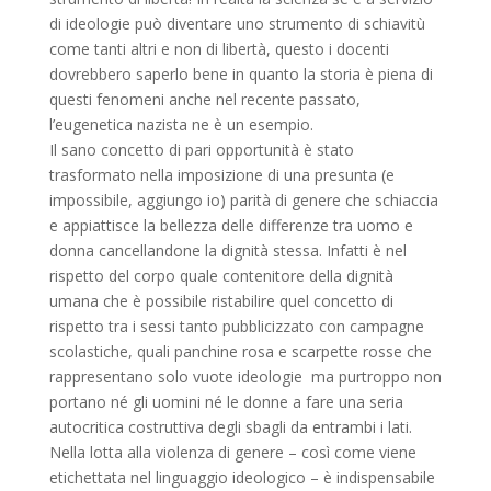
di ideologie può diventare uno strumento di schiavitù
come tanti altri e non di libertà, questo i docenti
dovrebbero saperlo bene in quanto la storia è piena di
questi fenomeni anche nel recente passato,
l’eugenetica nazista ne è un esempio.
Il sano concetto di pari opportunità è stato
trasformato nella imposizione di una presunta (e
impossibile, aggiungo io) parità di genere che schiaccia
e appiattisce la bellezza delle differenze tra uomo e
donna cancellandone la dignità stessa. Infatti è nel
rispetto del corpo quale contenitore della dignità
umana che è possibile ristabilire quel concetto di
rispetto tra i sessi tanto pubblicizzato con campagne
scolastiche, quali panchine rosa e scarpette rosse che
rappresentano solo vuote ideologie ma purtroppo non
portano né gli uomini né le donne a fare una seria
autocritica costruttiva degli sbagli da entrambi i lati.
Nella lotta alla violenza di genere – così come viene
etichettata nel linguaggio ideologico – è indispensabile