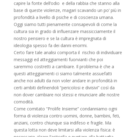
capire la fonte dell’odio e della rabbia che stanno alla
base di queste violenze, magari scavando un po’ più in
profondità a livello di psiche e di coscienza umana.
Oggi siamo tutti pienamente consapevoli di come la
cultura sia in grado di influenzare massicciamente il
nostro pensiero e se la cultura è impregnata di
ideologia spesso fa dei danni enormi.
Certo fare tale analisi comporta il rischio di individuare
messaggi ed atteggiamenti fuorvianti che poi
saremmo costretti a cambiare. Il problema è che a
questi atteggiamenti ci siamo talmente assuefatti
anche noi adulti da non voler andare in profondità in
certi ambiti definendoli “pericolosi e divisivi” così da
non dover cambiare noi stessi e rinunciare alle nostre
comodità.
Come comitato “Prolife Insieme” condanniamo ogni
forma di violenza contro uomini, donne, bambini, feti,
anziani, contro chiunque sia indifeso e fragile. Ma
questa lotta non deve limitarsi alla violenza fisica: è
necessario alzare l’asticella e puntare alla battaglia