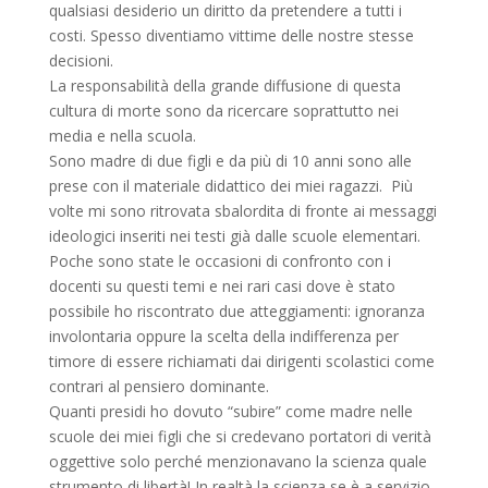
qualsiasi desiderio un diritto da pretendere a tutti i
costi. Spesso diventiamo vittime delle nostre stesse
decisioni.
La responsabilità della grande diffusione di questa
cultura di morte sono da ricercare soprattutto nei
media e nella scuola.
Sono madre di due figli e da più di 10 anni sono alle
prese con il materiale didattico dei miei ragazzi. Più
volte mi sono ritrovata sbalordita di fronte ai messaggi
ideologici inseriti nei testi già dalle scuole elementari.
Poche sono state le occasioni di confronto con i
docenti su questi temi e nei rari casi dove è stato
possibile ho riscontrato due atteggiamenti: ignoranza
involontaria oppure la scelta della indifferenza per
timore di essere richiamati dai dirigenti scolastici come
contrari al pensiero dominante.
Quanti presidi ho dovuto “subire” come madre nelle
scuole dei miei figli che si credevano portatori di verità
oggettive solo perché menzionavano la scienza quale
strumento di libertà! In realtà la scienza se è a servizio