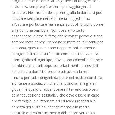
droghe e alcol e come tali esige livelli di trasgressione
e violenza sempre più estremi per raggiungere il
“piacere”. Nel mondo della pornografia la donna si può
utilizzare semplicemente come un oggetto fino
all’usura e poi buttare via senza scrupoli, proprio come
si fa con una bambola. Non possiamo certo
nasconderci dietro al fatto che le riviste porno ci siano
sempre state perché, sebbene sempre squalificanti per
la donna, queste non sono neppure lontanamente
paragonabili alla vastità di siti contenenti spazzatura
pornografica di ogni tipo, dove sono coinvolte donne e
bambini e che purtroppo sono facilmente accessibili
per tutti e a domicilio proprio attraverso la rete.
L’invito per tutti i dirigenti da parte del nostro comitato
e di tante associazioni che difendono la famiglia e i
giovani è quello di abbandonare il terreno scivoloso
della “educazione sessuale”, che deve essere in capo
alle famiglie, e di ritornare ad educare i ragazzi alla
bellezza della vita dal concepimento alla morte
naturale e al valore immenso dell’amore vero solo