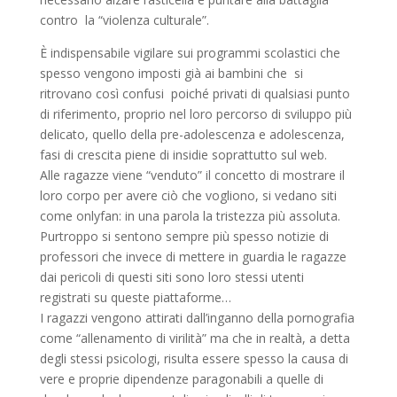
contro la “violenza culturale”.
È indispensabile vigilare sui programmi scolastici che
spesso vengono imposti già ai bambini che si
ritrovano così confusi poiché privati di qualsiasi punto
di riferimento, proprio nel loro percorso di sviluppo più
delicato, quello della pre-adolescenza e adolescenza,
fasi di crescita piene di insidie soprattutto sul web.
Alle ragazze viene “venduto” il concetto di mostrare il
loro corpo per avere ciò che vogliono, si vedano siti
come onlyfan: in una parola la tristezza più assoluta.
Purtroppo si sentono sempre più spesso notizie di
professori che invece di mettere in guardia le ragazze
dai pericoli di questi siti sono loro stessi utenti
registrati su queste piattaforme…
I ragazzi vengono attirati dall’inganno della pornografia
come “allenamento di virilità” ma che in realtà, a detta
degli stessi psicologi, risulta essere spesso la causa di
vere e proprie dipendenze paragonabili a quelle di