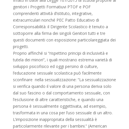
Infatti in base alla Legge 107/2015 la scuola propone ai
genitori i Progetti Formatiuvi PTOF e POF
comprendenti attività d’istituto, integrative,
extracurriculari nonché PEC Patto Educativo di
Corresponsabilità: il Dirigente Scolastico è tenuto a
sottoporre alla firma dei singoli Genitori tutti e tre
questi documenti con esposizione particolareggiata dei
progetti.
Proprio affinché si “rispettino principi di inclusività e
tutela dei minori”, i quali mostrano estrema varietà di
sviluppo psicofisico ed oggi persino di culture,
l’educazione sessuale scolastica può facilmente
sconfinare nella sessualizzazione: “La sessualizzazione
si verifica quando il valore di una persona deriva solo
dal suo fascino o dal comportamento sessuale, con
l’esclusione di altre caratteristiche, e quando una
persona è sessualmente oggettivata, ad esempio,
trasformata in una cosa per l’uso sessuale di un altro.
L’imposizione inappropriata della sessualità è
particolarmente rilevante per i bambini.” (American