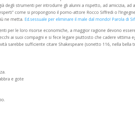
e già degli strumenti per introdurre gli alunni a rispetto, ad amicizia, 
“esperti” come si propongono il porno-attore Rocco Siffredi o l’Ingegne
 più ne metta.
Ed.sessuale per eliminare il male dal mondo! Parola di Sif
ti per le loro risorse economiche, a maggior ragione devono essere pru
ecchi ai suoi compagni e si fece legare piuttosto che cadere vittima eg
vità sarebbe sufficiente citare Shakespeare (sonetto 116, nella bella t
za.
abbra e gote
io.