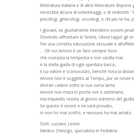
letteratura italiana e di altre letterature dispon
necessità alcuna di volantinaggi, o di sedicenti 
psicologi, ginecologi, sociologi, e chi più ne ha,
I giovani, se giustamente intendono essere pruden
Dovendo affrontare le Sirene, Ulisse tappò gli or
Per una corretta educazione sessuale e all’affetti
… Oh no! Amore è un faro sempre fisso
che sovrasta la tempesta e non vacilla mai;
è la stella-guida di ogni sperduta barca,
il cui valore è sconosciuto, benché nota la distan
Amore non è soggetto al Tempo, pur se rosee l
dovran cadere sotto la sua curva lama:
Amore non muta in poche ore o settimane,
ma impavido resiste al giorno estremo del giudiz
Se questo è errore e mi sarà provato,
io non ho mai scritto, e nessuno ha mai amato.
Dott. Luciano Leone
Medico Chirurgo, specialista in Pediatria