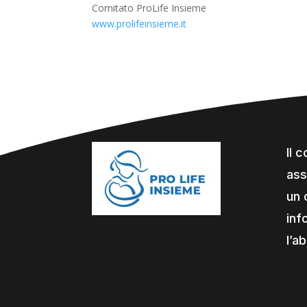
Comitato ProLife Insieme
www.prolifeinsieme.it
Il 
ass
un 
inf
l’a