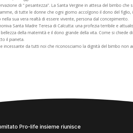
ervazione di “ pesantezza”. La Santa Vergine in attesa del bimbo che sar
me, di tutte le donne che ogni giorno accolgono il dono del figlio, in
 nella sua vera realtà di essere vivente, persona dal concepimento.
moniva Santa Madre Teresa di Calcutta: una profezia terribile e attuali
a bellezza della maternità e il dono grande della vita. Come si chiede
to il pianeta.
te incessante da tutti noi che riconosciamo la dignità del bimbo non 
comitato Pro-life insieme riunisce