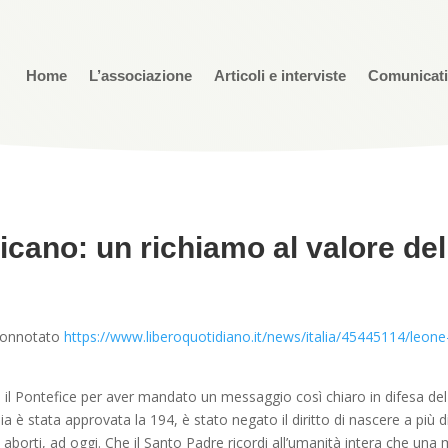
Home
L’associazione
Articoli e interviste
Comunicat
ticano: un richiamo al valore de
 connotato
https://www.liberoquotidiano.it/news/italia/45445114/leon
mo il Pontefice per aver mandato un messaggio così chiaro in difesa 
a è stata approvata la 194, è stato negato il diritto di nascere a più di
di aborti, ad oggi. Che il Santo Padre ricordi all’umanità intera che u