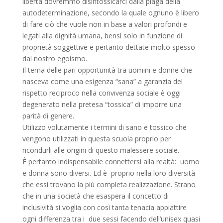
libertà dovremmo disintossicarci dalla piaga della
autodeterminazione, secondo la quale ognuno è libero
di fare ciò che vuole non in base a valori profondi e
legati alla dignità umana, bensì solo in funzione di
proprietà soggettive e pertanto dettate molto spesso
dal nostro egoismo.
Il tema delle pari opportunità tra uomini e donne che
nasceva come una esigenza “sana” a garanzia del
rispetto reciproco nella convivenza sociale è oggi
degenerato nella pretesa “tossica” di imporre una
parità di genere.
Utilizzo volutamente i termini di sano e tossico che
vengono utilizzati in questa scuola proprio per
ricondurli alle origini di questo malessere sociale.
È pertanto indispensabile connettersi alla realtà: uomo
e donna sono diversi. Ed è proprio nella loro diversità
che essi trovano la più completa realizzazione. Strano
che in una società che esaspera il concetto di
inclusività si voglia con così tanta tenacia appiattire
ogni differenza tra i due sessi facendo dell’unisex quasi