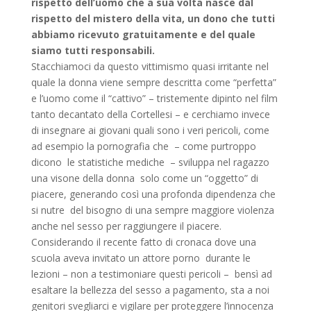
rispetto dell’uomo che a sua volta nasce dal
rispetto del mistero della vita, un dono che tutti
abbiamo ricevuto gratuitamente e del quale
siamo tutti responsabili.
Stacchiamoci da questo vittimismo quasi irritante nel
quale la donna viene sempre descritta come “perfetta”
e l’uomo come il “cattivo” – tristemente dipinto nel film
tanto decantato della Cortellesi – e cerchiamo invece
di insegnare ai giovani quali sono i veri pericoli, come
ad esempio la pornografia che – come purtroppo
dicono le statistiche mediche – sviluppa nel ragazzo
una visone della donna solo come un “oggetto” di
piacere, generando così una profonda dipendenza che
si nutre del bisogno di una sempre maggiore violenza
anche nel sesso per raggiungere il piacere.
Considerando il recente fatto di cronaca dove una
scuola aveva invitato un attore porno durante le
lezioni – non a testimoniare questi pericoli – bensì ad
esaltare la bellezza del sesso a pagamento, sta a noi
genitori svegliarci e vigilare per proteggere l’innocenza