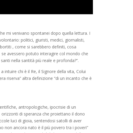
 che mi venivano spontanei dopo quella lettura. I
ntario: politici, giuristi, medici, giornalisti,
ortiti , come si sarebbero definiti, cosa
o, se avessero potuto interagire col mondo che
a, santi nella santità più reale e profonda
?”.
a intuire chi è il Re, il Signore della vita, Colui
era riserva”
altra definizione
“di un incanto che è
ntifiche, antropologiche, ipocrisie di un
a orizzonti di speranza che proiettano il dono
e luci di gioia, sentendosi satolli di aver
no non ancora nato è il più povero tra i poveri”