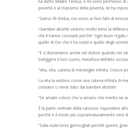
ha detto Madre Teresa, e mi sono permesso di ag
povertà e al massimo della povertà, lei ha risp
“Siamo fili d’erba, noi vicino ai fiori fatti di inno
I bambini abortiti vedono molto bene la differe
che li hanno concepiti
perché
“ogni buon regalo 
quello di Dio che li ha voluti e quello degli uomi
“E ci illuminiamo anche nel dolore quando nel sile
trafiggere il loro cuore, metafora dell’atto
occisi
“Vita, vita, catena di meraviglie infinita. Cresce p
La vita la vedono come una catena infinita di mer
cristiano ci viene dato dai bambini abortiti!
“Se
amate coloro che vi amano che merito ne av
È
la parte centrale
della canzone: rispondere all
perché è il modo più
soprannaturalmente vero di 
“Sulla nuda terra germogliati perché questo grand