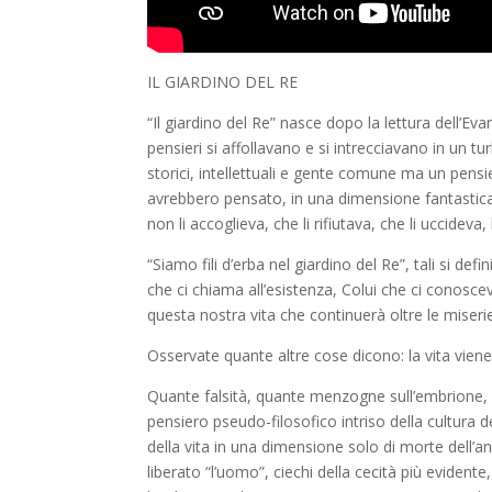
IL GIARDINO DEL RE
“Il giardino del Re” nasce dopo la lettura dell’
Eva
pensieri si affollavano e si intrecciavano in un tur
storici, intellettuali e gente comune ma un pensi
avrebbero pensato, in una dimensione
fantastic
non li accoglieva, che li rifiutava, che li uccideva
“Siamo fili d’erba nel giardino del Re”
, tali si def
che ci chiama all’esistenza, Colui che ci conosc
questa nostra vita che continuerà oltre le miserie 
Osservate quante altre cose dicono: la vita viene
Quante falsità, quante menzogne sull’embrione, su
pensiero pseudo-filosofico intriso della cultura 
della vita in una dimensione solo di morte dell’a
liberato “l’uomo”, ciechi della cecità più evidente
,