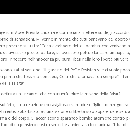
ngelium
Vitae. Presi la chitarra e cominciai a mettere su degli accordi
binio di sensazioni. Mi venne in mente che tutti parlavano dell’aborto volo
ero prevalse su tutto:
“Cosa avrebbero
detto i bambini che venivano ab
a, se avessero potuto parlare, se avessero potuto lanciare un appell
, loro, innocenti nell’innocenza più pura, liberi nella loro libertà più ver
iniscono, tali si sentono. “Il giardino del Re” è l’esistenza e ci vuole poco 
eva prima che fossimo concepiti, Colui che ci amava “da sempre”.
“Ten
della falsità”
.
 definita un
“incanto”
che continuerà
“oltre le miserie della falsità”.
l feto, sulla relazione meravigliosa tra madre e figlio: menzogne scie
del niente, abbarbicato ad una visione di libertà solo apparente e senz
nima e del corpo.
Si accaniscono
sparando bombe atomiche contro piccol
forti di un pensiero così misero che annienta la loro anima.
“Il bambi