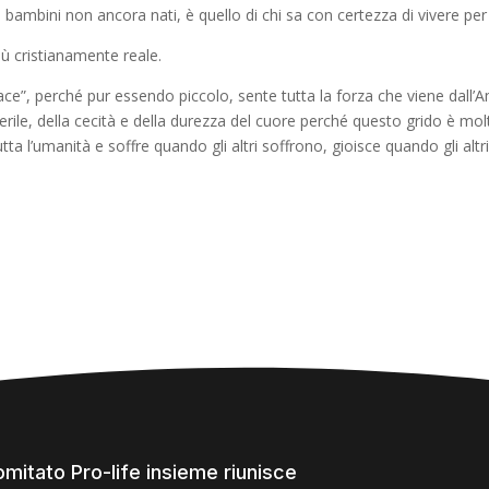
ei bambini non ancora nati
,
è quello di chi sa con certezza di vivere per
iù cristianamente reale.
ace”
, perché pur essendo piccolo, sente tutta la forza che viene dall’
erile
,
della cecità e della durezza del cuore perché questo grido è mo
ta l’umanità e soffre quando gli altri soffrono, gioisce quando gli alt
comitato Pro-life insieme riunisce