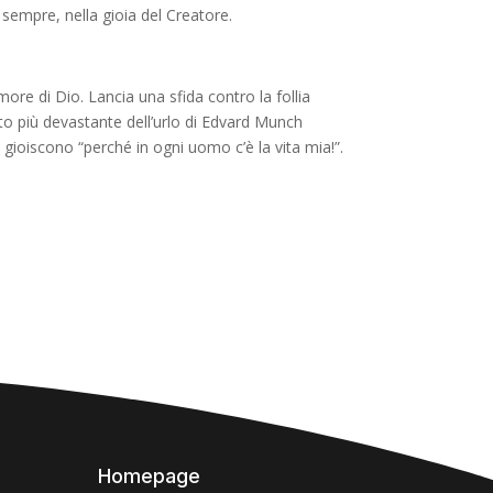
 sempre, nella gioia del Creatore.
Amore di Dio. Lancia una sfida contro la
follia
lto più devastante
dell’urlo di
Edvard Munch
ri gioiscono
“perché in ogni uomo c’è la vita mia!”.
Homepage