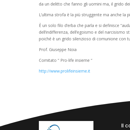
da un delitto che fanno gli uomini ma
,
il grido d
L’ultima strofa è la più struggente ma anche la p
È
un solo filo d’erba che parla e si definisce
“aud
dell’indifferenza
, dell’egoismo e del narcisismo st
poiché è un grido silenzioso di comunione con tut
Prof. Giuseppe Noia
Comitato “ Pro-life insieme “
http://www.prolifeinsieme.it
Il 