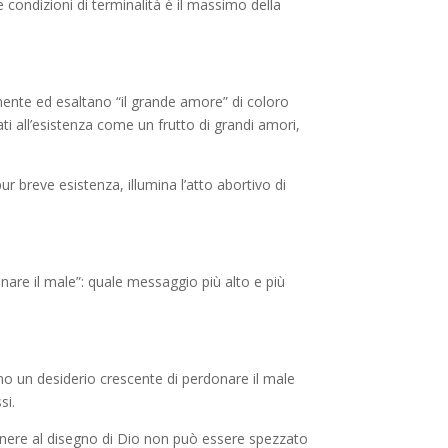
ondizioni di terminalità è il massimo della
amente ed esaltano
“il grande amore”
di coloro
ati all’esistenza come un frutto di grandi amori,
r breve esistenza, illumina l’atto abortivo di
onare il male”
: quale messaggio più alto e più
o un desiderio crescente di perdonare il male
si.
nere al disegno di Dio non può essere spezzato