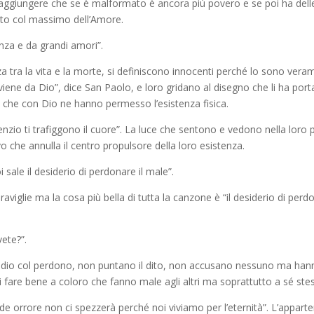
giungere che se è malformato è ancora più povero e se poi ha delle c
osto col massimo dell’Amore.
cenza e da grandi amori”.
nza
tra la vita e la morte, si definiscono innocenti perché lo sono ver
viene da Dio”
,
dice San Paolo
,
e loro gridano al disegno che li ha port
ni che con
D
io ne hanno permesso l’esistenza fisica.
nzio ti trafiggono il cuore”.
La luce che sentono e vedono nella loro pu
vo
che annulla il
centro propulsore
della loro esistenza.
oi sale
il desiderio di perdonare il male”.
aviglie ma la cosa più bella di tutta la canzone è
“il desiderio di perd
ete?”.
’odio col perdono, non puntano il dito, non accusano nessuno ma hann
fare bene a coloro che fanno male agli altri ma soprattutto a sé stes
e orrore non ci spezzerà perché noi viviamo per l’eternità”.
L’apparte