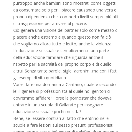
purtroppo anche bambini sono mostrati come oggetti
da consumare solo per il piacere causando una vera e
propria dipendenza che comporta livelli sempre più alti
di trasgressione per arrivare al piacere.
Ciò genera una visione del partner solo come mezzo di
piacere anche estremo e quando questo non fa ciò
che vogliamo allora tutto e lecito, anche la violenza.
L’educazione sessuale è semplicemente una parte
della educazione familiare che riguarda anche il
rispetto per la sacralità del proprio corpo e di quello
altrui. Senza tante parole, sigle, acronimi..ma con i fatti,
gli esempi di vita quotidiana.
Vorrei fare una domanda a Carifano, quale è secondo
lei il genere di professionista al quale noi genitori ci
dovremmo affidare? Forse la pornostar che doveva
entrare in una scuola di Gallarate per insegnare
educazione sessuale pochi mesi fa?
Bene, se essere contrari al fatto che entrino nelle
scuole a fare lezioni sul sesso presunti professionisti
come, porno-star o influencer di onlyfan, drag-queen a