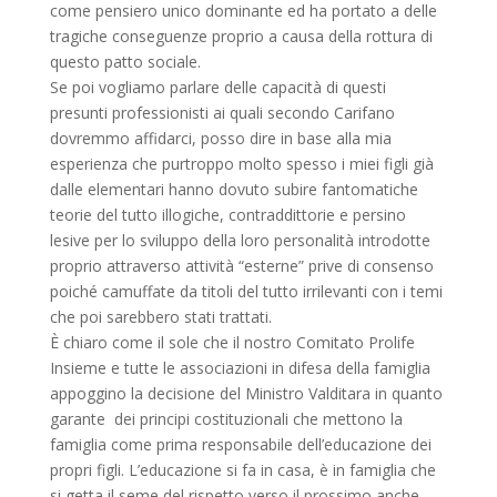
come pensiero unico dominante ed ha portato a delle
tragiche conseguenze proprio a causa della rottura di
questo patto sociale.
Se poi vogliamo parlare delle capacità di questi
presunti professionisti ai quali secondo Carifano
dovremmo affidarci, posso dire in base alla mia
esperienza che purtroppo molto spesso i miei figli già
dalle elementari hanno dovuto subire fantomatiche
teorie del tutto illogiche, contraddittorie e persino
lesive per lo sviluppo della loro personalità introdotte
proprio attraverso attività “esterne” prive di consenso
poiché camuffate da titoli del tutto irrilevanti con i temi
che poi sarebbero stati trattati.
È chiaro come il sole che il nostro Comitato Prolife
Insieme e tutte le associazioni in difesa della famiglia
appoggino la decisione del Ministro Valditara in quanto
garante dei principi costituzionali che mettono la
famiglia come prima responsabile dell’educazione dei
propri figli. L’educazione si fa in casa, è in famiglia che
si getta il seme del rispetto verso il prossimo anche