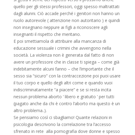
quello per gli stessi professori, oggi spesso maltrattati
dagli alunni. Ciò accade perché i genitori non hanno un
ruolo autorevole ( attenzione non autoritario ) e quindi
non insegnano neppure ai figli a riconoscere agli
insegnanti il rispetto che meritano.
E poi smettiamola di attribuire alla mancanza di
educazione sessuale i crimini che avvengono nella
società. La violenza non è generata dal fatto di non
avere un professore che in classe ti spiega – come già
indebitamente alcuni fanno – che l’importante che il
sesso sia “sicuro” con la contraccezione poi puoi usare
il tuo corpo e quello degli altri come e quando vuoi
indiscriminatamente “a piacere” e se si resta incita
nessun problema aborto ‘ libero e gratuito ‘ per tutti
(pagato anche da chi è contro l’aborto ma questo è un
altro problema..).
Se pensiamo così ci sbagliamo! Quante relazioni in
psicologia descrivono la correlazione tra l’accesso
sfrenato in rete alla pornografia dove donne e spesso