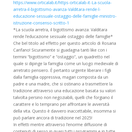
https://www.orticalab.it/https-orticalab-it-La-scuola-
arretra-il-bigottismo-avanza-Valditara-rende-l-
educazione-sessuale-ostaggio-delle-famiglie-ministro-
istruzione-consenso-scritto-1
*La scuola arretra, il bigottismo avanza: Valditara
rende l’educazione sessuale ostaggio delle famiglie*
Che bel titolo ad effetto per questo articolo di Rosaria
Carifano! Sicuramente si guadagna tanti like con i
termini “bigottismo” e “ostaggio”, un quadretto nel
quale si dipinge la famiglia come un luogo medievale di
arretrato pensiero. È pertanto urgente liberare i figli
dalla famiglia oppressiva, magari composta da un
padre e una madre, che si ostinano a trasmettere la
tradizione attraverso una educazione basata su valori
talvolta persino non negoziabili, quelli che forgiano il
carattere e lo temprano per affrontare le avversità
della vita. Questo è davvero inaccettabile, insomma si
può parlare ancora di tradizione nel 2025!
In effetti mentre attraverso l’enorme diffusione di
contenuti di sesso in quasi tutti i programmi e in tutte