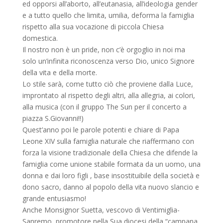
ed opporsi all’aborto, all’eutanasia, all’ideologia gender
e a tutto quello che limita, umilia, deforma la famiglia
rispetto alla sua vocazione di piccola Chiesa
domestica.
Il nostro non è un pride, non c’è orgoglio in noi ma
solo un’infinita riconoscenza verso Dio, unico Signore
della vita e della morte.
Lo stile sarà, come tutto ciò che proviene dalla Luce,
improntato al rispetto degli altri, alla allegria, ai colori,
alla musica (con il gruppo The Sun per il concerto a
piazza S.Giovanni!!)
Quest’anno poi le parole potenti e chiare di Papa
Leone XIV sulla famiglia naturale che riaffermano con
forza la visione tradizionale della Chiesa che difende la
famiglia come unione stabile formata da un uomo, una
donna e dai loro figli , base insostituibile della società e
dono sacro, danno al popolo della vita nuovo slancio e
grande entusiasmo!
Anche Monsignor Suetta, vescovo di Ventimiglia-
Sanremo, promotore nella Sua diocesi della “campana