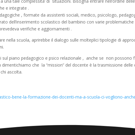
 una tale complessita’ di situazioni. Bisogna entrare nell’ordine dell
e e integrate .
dagogiche , formate da assistenti sociali, medico, psicologo, pedagogi
rato dell’inserimento scolastico del bambino con varie problematiche 
prevedeva verifiche e aggiornamenti .
re nella scuola, aprirebbe il dialogo sulle molteplici tipologie di app
ni.
sul piano pedagogico e psico relazionale , anche se non possono farsi
non dimentichiamo che la “mission” del docente è la trasmissione delle
 chi ascolta.
lastico-bene-la-formazione-dei-docenti-ma-a-scuola-ci-vogliono-anche