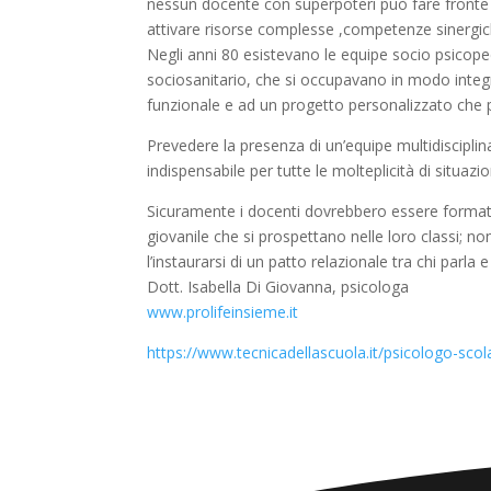
nessun docente con superpoteri può fare fronte a
attivare risorse complesse ,competenze sinergich
Negli anni 80 esistevano le equipe socio psicope
sociosanitario, che si occupavano in modo integ
funzionale e ad un progetto personalizzato che 
Prevedere la presenza di un’equipe multidisciplina
indispensabile per tutte le molteplicità di situazio
Sicuramente i docenti dovrebbero essere formati 
giovanile che si prospettano nelle loro classi; 
l’instaurarsi di un patto relazionale tra chi parla e
Dott. Isabella Di Giovanna, psicologa
www.prolifeinsieme.it
https://www.tecnicadellascuola.it/psicologo-sco