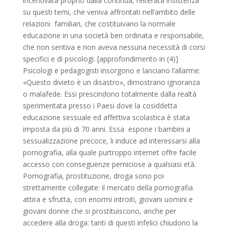
incentivata proprio dalla continua, reiterata insistenza
su questi temi, che veniva affrontati nell’ambito delle
relazioni familiari, che costituivano la normale
educazione in una società ben ordinata e responsabile,
che non sentiva e non aveva nessuna necessità di corsi
specifici e di psicologi. [approfondimento in (4)]
Psicologi e pedagogisti insorgono e lanciano l’allarme:
«Questo divieto è un disastro», dimostrano ignoranza
o malafede. Essi prescindono totalmente dalla realtà
sperimentata presso i Paesi dove la cosiddetta
educazione sessuale ed affettiva scolastica è stata
imposta da più di 70 anni. Essa espone i bambini a
sessualizzazione precoce, li induce ad interessarsi alla
pornografia, alla quale purtroppo internet offre facile
accesso con conseguenze perniciose a qualsiasi età.
Pornografia, prostituzione, droga sono poi
strettamente collegate: il mercato della pornografia
attira e sfrutta, con enormi introiti, giovani uomini e
giovani donne che si prostituiscono, anche per
accedere alla droga: tanti di questi infelici chiudono la