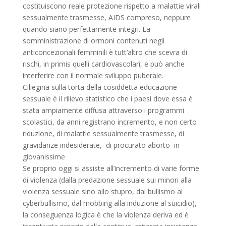
costituiscono reale protezione rispetto a malattie virali
sessualmente trasmesse, AIDS compreso, neppure
quando siano perfettamente integri. La
somministrazione di ormoni contenuti negli
anticoncezionali femminili è tutt’altro che scevra di
rischi, in primis quelli cardiovascolari, e può anche
interferire con il normale sviluppo puberale.
Ciliegina sulla torta della cosiddetta educazione
sessuale è il rilievo statistico che i paesi dove essa è
stata ampiamente diffusa attraverso i programmi
scolastici, da anni registrano incremento, e non certo
riduzione, di malattie sessualmente trasmesse, di
gravidanze indesiderate, di procurato aborto in
giovanissime
Se proprio oggi si assiste all’incremento di varie forme
di violenza (dalla predazione sessuale sui minori alla
violenza sessuale sino allo stupro, dal bullismo al
cyberbullismo, dal mobbing alla induzione al suicidio),
la conseguenza logica è che la violenza deriva ed è