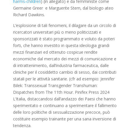
harms-children
) (in allegato) e da femministe come
Germaine Greer e Marguerite Stern, dal biologo ateo
Richard Dawkins.
L’esplosione di tali fenomeni, il dilagare da un circolo di
ricercatori universitari più o meno politicizzati e
sponsorizzati è stato programmato e voluto da poteri
forti, che hanno investito in questa ideologia grandi
mezzi finanziari ed ottenuto cospicue rendite
economiche dal mercato dei mezzi di comunicazione e
di intrattenimento, dall’industria farmaceutica, dalle
cliniche per il cosiddetto cambio di sesso, dai contributi
statali per le attività sanitarie. (cfr ad esempio: Jennifer
Bilek: Transsexual Transgender Transhuman:
Dispatches from The 11th Hour. Pinifex Press 2024
L’Italia, distaccandosi dall’andazzo dei Paesi che hanno
sperimentato e continuano a sperimentare il fallimento
delle loro politiche di sessualizzazione precoce, può
costituire esempio trainante per una sana inversione di
tendenza.