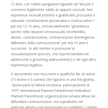
12 anni, con solerti spiegazioni riguardo ad “età per il
consenso legalmente valido ai rapporti sessuali, fare
esperienze sessuali protette e gratificanti; procurarsi e
utilizzare correttamente preservativi e contraccettivi i”
per età 12-15 anni;, immancabilmente “gravidanza
(anche nelle relazioni omosessuali) ed infertilità,
aborto, contraccezione, contraccezione d’emergenza,
fallimento della contraccezione” per età 15 anni e
successivi. In altri termini si promuove la
sessualizzazione precoce, che espone bambini ed
adolescenti a grooming (adescamento) e ad ogni altra
esperienza negativa.
Il documento non reca nomi e qualifiche dei 20 autori
(15 donne e 5 uomini) che figurano in una fotografia),
riporta però la fattiva ed estesa partecipazione di
IPPF International Planned Parenthood Federation:
Planned Parenthood, organizzazione privata attiva nel
diffondere contraccezione, ma soprattutto nel
praticare aborti e nel promuovere il cosiddetto “cambio