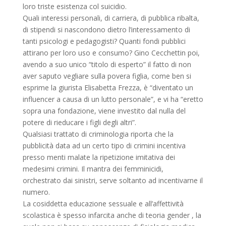
loro triste esistenza col suicidio.
Quali interessi personali, di carriera, di pubblica ribalta,
di stipendi si nascondono dietro l’interessamento di
tanti psicologi e pedagogisti? Quanti fondi pubblici
attirano per loro uso e consumo? Gino Cecchettin poi,
avendo a suo unico “titolo di esperto” il fatto di non
aver saputo vegliare sulla povera figlia, come ben si
esprime la giurista Elisabetta Frezza, è “diventato un
influencer a causa di un lutto personale”, e vi ha “eretto
sopra una fondazione, viene investito dal nulla del
potere di rieducare i figli degli altri”.
Qualsiasi trattato di criminologia riporta che la
pubblicità data ad un certo tipo di crimini incentiva
presso menti malate la ripetizione imitativa dei
medesimi crimini. Il mantra dei femminicidi,
orchestrato dai sinistri, serve soltanto ad incentivarne il
numero.
La cosiddetta educazione sessuale e all’affettività
scolastica è spesso infarcita anche di teoria gender , la