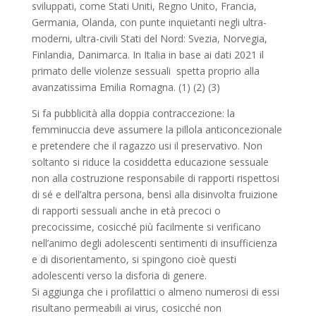
sviluppati, come Stati Uniti, Regno Unito, Francia,
Germania, Olanda, con punte inquietanti negli ultra-
moderni, ultra-civili Stati del Nord: Svezia, Norvegia,
Finlandia, Danimarca. In Italia in base ai dati 2021 il
primato delle violenze sessuali spetta proprio alla
avanzatissima Emilia Romagna. (1) (2) (3)
Si fa pubblicità alla doppia contraccezione: la
femminuccia deve assumere la pillola anticoncezionale
e pretendere che il ragazzo usi il preservativo. Non
soltanto si riduce la cosiddetta educazione sessuale
non alla costruzione responsabile di rapporti rispettosi
di sé e dell’altra persona, bensì alla disinvolta fruizione
di rapporti sessuali anche in età precoci o
precocissime, cosicché più facilmente si verificano
nell’animo degli adolescenti sentimenti di insufficienza
e di disorientamento, si spingono cioè questi
adolescenti verso la disforia di genere.
Si aggiunga che i profilattici o almeno numerosi di essi
risultano permeabili ai virus, cosicché non