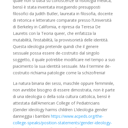
quale non si basa su conoscenze di fisiologia medica,
bensì è stata inventata inseguendo presupposti
filosofici da Judith Butler, laureata in filosofia, docente
di retorica e letterature comparate presso l’Università
di Berkeley in California, e ripresa da Teresa De
Lauretis con la Teoria queer, che enfatizza la
mutabilità, l’instabilità, la provvisorietà delle identità.
Questa ideologia pretende quindi che il genere
sessuale possa essere de-costruito dal singolo
soggetto, il quale potrebbe modificare nel tempo a suo
piacimento la sua identità sessuale. Ma il termine de-
costruito richiama patologie come la schizofrenia!
La natura binaria dei sessi, maschile oppure femminile,
non avrebbe bisogno di essere dimostrata, non è parte
di una ideologia o della sola cultura cattolica, bensì è
attestata dall’American College of Pediatricians
(Gender ideology harms children L’ideologia gender
danneggia i bambini
https://www.acpeds.org/the-
college-speaks/position-statements/gender-ideology-