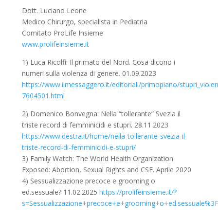
Dott. Luciano Leone
Medico Chirurgo, specialista in Pediatria
Comitato ProLife Insieme
www.prolifeinsieme.it
1) Luca Ricolfi: Il primato del Nord. Cosa dicono i
numeri sulla violenza di genere. 01.09.2023
https://www.ilmessaggero.it/editoriali/primopiano/stupri_viol
7604501.html
2) Domenico Bonvegna: Nella “tollerante” Svezia il
triste record di femminicidi e stupri. 28.11.2023
https://www.destra.it/home/nella-tollerante-svezia-il-
triste-record-di-femminicidi-e-stupri/
3) Family Watch: The World Health Organization
Exposed: Abortion, Sexual Rights and CSE. Aprile 2020
4) Sessualizzazione precoce e grooming o
ed.sessuale? 11.02.2025
https://prolifeinsieme.it/?
s=Sessualizzazione+precoce+e+grooming+o+ed.sessuale%3F