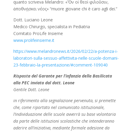
quanto scriveva Melandro: «Ὃν οἱ θεοὶ φιλοῦσιν,
ἀποθνῄσκει νέος» “muore giovane chi è caro agli dei.”
Dott. Luciano Leone
Medico Chirurgo, specialista in Pediatria
Comitato ProLife Insieme
www.prolifeinsieme.it
https://www.melandronews.it/2026/02/22/a-potenza-i-
laboratori-sulla-sessuo-affettivita-nelle-scuole-domani-
23-febbraio-la-presentazione/#comment-109040
Risposta del Garante per l’infanzia della Basilicata
alla PEC inviata dal dott. Leone
Gentile Dott. Leone
in riferimento alla segnalazione pervenuta, si premette
che, come riportato nel comunicato istituzionale,
l’individuazione delle scuole avverrà su base volontaria
da parte delle istituzioni scolastiche che intenderanno
aderire all’iniziativa, mediante formale adesione da