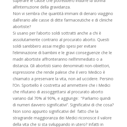
superare le cause che potrebbero indurre la donna
all’interruzione della gravidanza.
Non vi sembra che quantità immani di denaro viaggino
dall’erario alle casse di ditte farmaceutiche e di cliniche
abortiste?
Si usano per l’aborto soldi sottratti anche a chi è
assolutamente contrario al procurato aborto. Questi
soldi sarebbero assai meglio spesi per evitare
l’eliminazione di bambini e le gravi conseguenze che le
madri abortiste affronteranno nell’immediato o a
distanza. Gli abortisti siano denominati non-obiettori,
espressione che rende palese che il vero Medico è
chiamato a preservare la vita, non ad uccidere. Persino
l’On. Sportiello è costretta ad ammettere che i Medici
che rifiutano di assoggettarsi al procurato aborto
variano dal 70% al 90%, e aggiunge: “Parliamo quindi
di numeri davvero significativi”. Significativi di che cosa?
Non sono appunto significativi del fatto che la
stragrande maggioranza dei Medici riconosce il valore
della vita che si sta sviluppando in utero? Infatti in