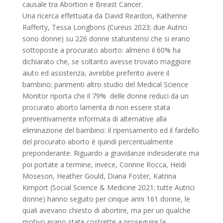
causale tra Abortion e Breast Cancer.
Una ricerca effettuata da David Reardon, Katherine
Rafferty, Tessa Longbons (Cureus 2023; due Autrici
sono donne) su 226 donne statunitensi che si erano
sottoposte a procurato aborto: almeno il 60% ha
dichiarato che, se soltanto avesse trovato maggiore
aiuto ed assistenza, avrebbe preferito avere il
bambino; parimenti altro studio del Medical Science
Monitor riporta che il 79% delle donne reduci da un
procurato aborto lamenta di non essere stata
preventivamente informata di alternative alla
eliminazione del bambino: il ripensamento ed il fardello
del procurato aborto è quindi percentualmente
preponderante. Riguardo a gravidanze indesiderate ma
poi portate a termine, invece, Corinne Rocca, Heidi
Moseson, Heather Gould, Diana Foster, Katrina
Kimport (Social Science & Medicine 2021; tutte Autrici
donne) hanno seguito per cinque anni 161 donne, le
quali avevano chiesto di abortire, ma per un qualche
motivo erano state costrette a proseguire la