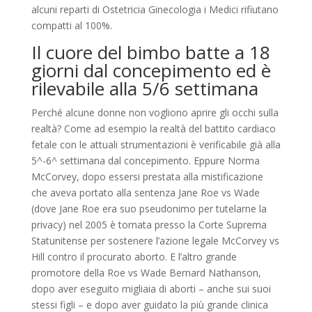
alcuni reparti di Ostetricia Ginecologia i Medici rifiutano
compatti al 100%.
Il cuore del bimbo batte a 18
giorni dal concepimento ed è
rilevabile alla 5/6 settimana
Perché alcune donne non vogliono aprire gli occhi sulla
realtà? Come ad esempio la realtà del battito cardiaco
fetale con le attuali strumentazioni è verificabile già alla
5^-6^ settimana dal concepimento. Eppure Norma
McCorvey, dopo essersi prestata alla mistificazione
che aveva portato alla sentenza Jane Roe vs Wade
(dove Jane Roe era suo pseudonimo per tutelarne la
privacy) nel 2005 è tornata presso la Corte Suprema
Statunitense per sostenere l’azione legale McCorvey vs
Hill contro il procurato aborto. E l’altro grande
promotore della Roe vs Wade Bernard Nathanson,
dopo aver eseguito migliaia di aborti – anche sui suoi
stessi figli – e dopo aver guidato la più grande clinica