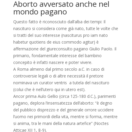
Aborto avversato anche nel
mondo pagano
Questo fatto è riconosciuto dall’alba dei tempi: Il
nascituro si considera come già nato, tutte le volte che
si tratti del suo interesse (nasciturus pro iam nato
habetur quotiens de eius commodo agitur) è
affermazione del giureconsulto pagano Giulio Paolo. Il
primario, fondamentale interesse del bambino
concepito è infatti nascere e poter vivere.
A Roma almeno dal primo secolo a.C. in caso di
controversie legali o di altre necessità il pretore
nominava un curator ventris a tutela del nascituro
(colui che è nell’utero qui in utero est).
Ancor prima Aulo Gellio (circa 125-180 d.C.), parimenti
pagano, deplora l’insensatezza dell’aborto: “è degno
del pubblico disprezzo e del generale orrore uccidere
l’uomo nei primordi della vita, mentre si forma, mentre
si anima, tra le mani della natura artefice” (Noctes
Atticae XII 1, 8-9).