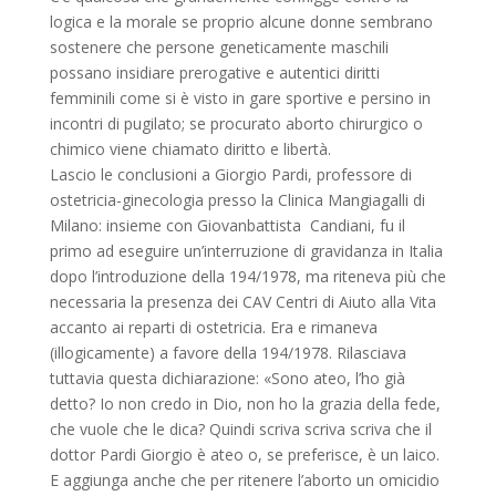
logica e la morale se proprio alcune donne sembrano
sostenere che persone geneticamente maschili
possano insidiare prerogative e autentici diritti
femminili come si è visto in gare sportive e persino in
incontri di pugilato; se procurato aborto chirurgico o
chimico viene chiamato diritto e libertà.
Lascio le conclusioni a Giorgio Pardi, professore di
ostetricia-ginecologia presso la Clinica Mangiagalli di
Milano: insieme con Giovanbattista Candiani, fu il
primo ad eseguire un’interruzione di gravidanza in Italia
dopo l’introduzione della 194/1978, ma riteneva più che
necessaria la presenza dei CAV Centri di Aiuto alla Vita
accanto ai reparti di ostetricia. Era e rimaneva
(illogicamente) a favore della 194/1978. Rilasciava
tuttavia questa dichiarazione: «Sono ateo, l’ho già
detto? Io non credo in Dio, non ho la grazia della fede,
che vuole che le dica? Quindi scriva scriva scriva che il
dottor Pardi Giorgio è ateo o, se preferisce, è un laico.
E aggiunga anche che per ritenere l’aborto un omicidio