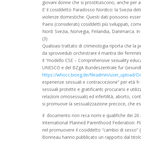
giovani donne che si prostituiscono, anche per acce
E’ il cosiddetto Paradosso Nordico: la Svezia det
violenze domestiche. Questi dati poissono essere 
Paesi (considerati) cosiddetti più sviluppati, com
Nord: Svezia, Norvegia, Finlandia, Danimarca. In 
(3)
Qualsiasi trattato di criminologia riporta che la p
da sprovveduti orchestrare il mantra dei femminic
Il “modello CSE – Comprehensive sexuality educa
UNESCO e del BZgA Bundeszentrale fur Gesundhei
https://whocc.bioeg.de/fileadmin/user_upload/
esperienze sessuali e contraccezione” per età 9-1
sessuali protette e gratificanti; procurarsi e uti
relazioni omosessuali) ed infertilità, aborto, co
si promuove la sessualizzazione precoce, che e
Il documento non reca nomi e qualifiche dei 20 a
International Planned Parenthood Federation: Pl
nel promuovere il cosiddetto “cambio di sesso” (
Bonneau hanno pubblicato un rapporto dal titolo “