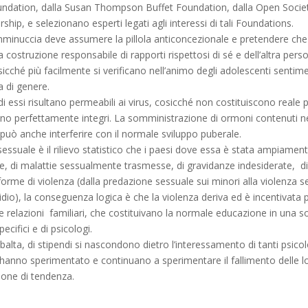
dation, dalla Susan Thompson Buffet Foundation, dalla Open Society 
hip, e selezionano esperti legati agli interessi di tali Foundations.
emminuccia deve assumere la pillola anticoncezionale e pretendere che i
costruzione responsabile di rapporti rispettosi di sé e dell’altra person
icché più facilmente si verificano nell’animo degli adolescenti sentimen
a di genere.
di essi risultano permeabili ai virus, cosicché non costituiscono reale 
perfettamente integri. La somministrazione di ormoni contenuti negli
 e può anche interferire con il normale sviluppo puberale.
sessuale è il rilievo statistico che i paesi dove essa è stata ampiamen
ne, di malattie sessualmente trasmesse, di gravidanze indesiderate, 
 forme di violenza (dalla predazione sessuale sui minori alla violenza s
dio), la conseguenza logica è che la violenza deriva ed è incentivata p
lle relazioni familiari, che costituivano la normale educazione in una 
cifici e di psicologi.
 ribalta, di stipendi si nascondono dietro l’interessamento di tanti psico
e hanno sperimentato e continuano a sperimentare il fallimento delle l
ione di tendenza.