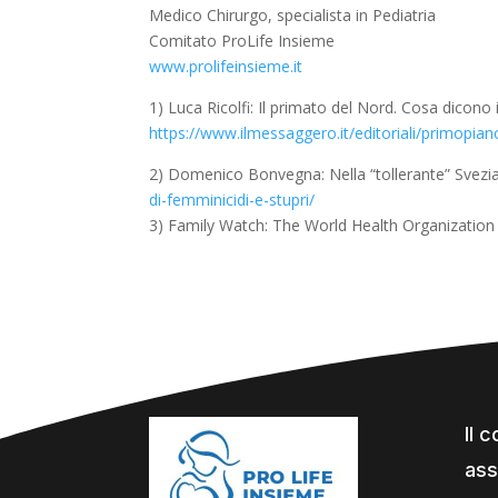
Medico Chirurgo, specialista in Pediatria
Comitato ProLife Insieme
www.prolifeinsieme.it
1) Luca Ricolfi: Il primato del Nord. Cosa dicono 
https://www.ilmessaggero.it/editoriali/primopia
2) Domenico Bonvegna: Nella “tollerante” Svezia i
di-femminicidi-e-stupri/
3) Family Watch: The World Health Organization 
Il 
ass