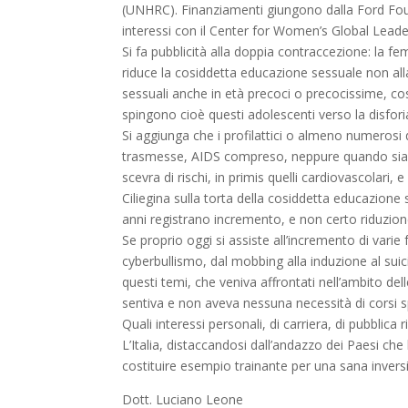
(UNHRC). Finanziamenti giungono dalla Ford Foun
interessi con il Center for Women’s Global Leaders
Si fa pubblicità alla doppia contraccezione: la f
riduce la cosiddetta educazione sessuale non alla 
sessuali anche in età precoci o precocissime, cos
spingono cioè questi adolescenti verso la disfori
Si aggiunga che i profilattici o almeno numerosi 
trasmesse, AIDS compreso, neppure quando siano 
scevra di rischi, in primis quelli cardiovascolari,
Ciliegina sulla torta della cosiddetta educazione 
anni registrano incremento, e non certo riduzio
Se proprio oggi si assiste all’incremento di varie
cyberbullismo, dal mobbing alla induzione al suici
questi temi, che veniva affrontati nell’ambito de
sentiva e non aveva nessuna necessità di corsi spe
Quali interessi personali, di carriera, di pubblica
L’Italia, distaccandosi dall’andazzo dei Paesi ch
costituire esempio trainante per una sana invers
Dott. Luciano Leone