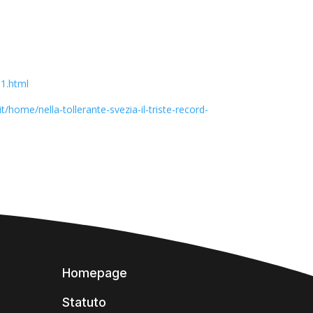
01.html
t/home/nella-tollerante-svezia-il-triste-record-
Homepage
Statuto