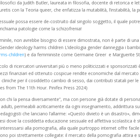
osofici da Judith Butler, laureata in filosofia, docente di retorica e l
etis con la Teoria queer, che enfatizza la mutabilità, l’instabilità, la p
sessuale possa essere de-costruito dal singolo soggetto, il quale pot
 richiama patologie come la schizofrenia!
inile, non avrebbe bisogno di essere dimostrata, non è parte di una id
 (Gender ideology harms children L’ideologia gender danneggia i bamb
rms-children
) e da femministe come Germaine Greer e Marguerite Ste
ircolo di ricercatori universitari più o meno politicizzati e sponsorizza
mezzi finanziari ed ottenuto cospicue rendite economiche dal mercato
cliniche per il cosiddetto cambio di sesso, dai contributi statali per le a
s from The 11th Hour. Pinifex Press 2024)
on chi la pensa diversamente”, ma con persone già dotate di personalit
adulti, permeabili acriticamente da ogni insegnamento, addirittura susce
e pedagogisti che lanciano l’allarme: «Questo divieto è un disastro», 
esi dove la cosiddetta educazione sessuale ed affettiva scolastica è s
interessarsi alla pornografia, alla quale purtroppo internet offre fac
ono poi strettamente collegate: il mercato della pornografia attira e s