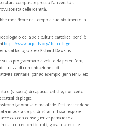
etterature comparate presso l’Università di
rovvisorietà delle identità.
rebbe modificare nel tempo a suo piacimento la
eologia o della sola cultura cattolica, bensì è
ini
https://www.acpeds.org/the-college-
rn, dal biologo ateo Richard Dawkins.
ti è stato programmato e voluto da poteri forti,
 dei mezzi di comunicazione e di
ttività sanitarie. (cfr ad esempio: Jennifer Bilek:
à e (si spera) di capacità critiche, non certo
ttibili di plagio.
dimostrano ignoranza o malafede. Essi prescindono
tata imposta da più di 70 anni. Essa espone i
ile accesso con conseguenze perniciose a
frutta, con enormi introiti, giovani uomini e