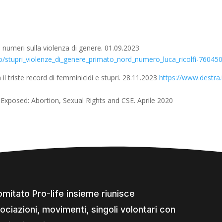
i numeri sulla violenza di genere. 01.09.2023
no/stupri_violenze_di_genere_primato_nord_numero_luca_ricolfi-76045
l triste record di femminicidi e stupri. 28.11.2023
https://www.destra.i
Exposed: Abortion, Sexual Rights and CSE. Aprile 2020
comitato Pro-life insieme riunisce
ociazioni, movimenti, singoli volontari con