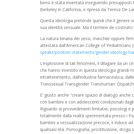
bensì è stata inventata inseguendo presupposti fil
Berkeley in California, e ripresa da Teresa De Laur
Questa ideologia pretende quindi che il genere 
sua identità sessuale. Ma il termine de-costruito
La natura binaria dei sessi, maschile oppure femm
attestata dall’American College of Pediatricians
speaks/position-statements/gender-ideology-ha
L’esplosione di tali fenomeni, il dilagare da un c
che hanno investito in questa ideologia grandi 
intrattenimento, dall’industria farmaceutica, dalle 
Transsexual Transgender Transhuman: Dispatche
E’ giusto anche “creare spazio di dialogo anche c
con bambini e con adolescenti condizionati dagli 
Riguardo ai provvedimenti limitativi, psicologi 
totalmente dalla realtà sperimentata presso i Pa
bambini a sessualizzazione precoce, li induce ad 
qualsiasi età. Pornografia, prostituzione, droga s