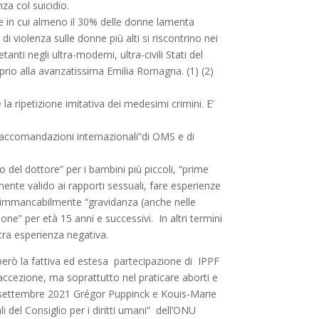
za col suicidio.
ese in cui almeno il 30% delle donne lamenta
 violenza sulle donne più alti si riscontrino nei
nti negli ultra-moderni, ultra-civili Stati del
oprio alla avanzatissima Emilia Romagna. (1) (2)
la ripetizione imitativa dei medesimi crimini. E’
raccomandazioni internazionali”di OMS e di
 del dottore” per i bambini più piccoli, “prime
ente valido ai rapporti sessuali, fare esperienze
ni;, immancabilmente “gravidanza (anche nelle
ne” per età 15 anni e successivi. In altri termini
ra esperienza negativa.
però la fattiva ed estesa partecipazione di IPPF
ccezione, ma soprattutto nel praticare aborti e
el settembre 2021 Grégor Puppinck e Kouis-Marie
 del Consiglio per i diritti umani” dell’ONU