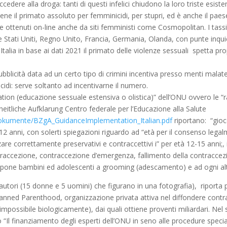
dere alla droga: tanti di questi infelici chiudono la loro triste esisten
iene il primato assoluto per femminicidi, per stupri, ed è anche il pa
ottenuti on-line anche da siti femministi come Cosmopolitan. I tassi di
e Stati Uniti, Regno Unito, Francia, Germania, Olanda, con punte inquieta
Italia in base ai dati 2021 il primato delle violenze sessuali spetta pr
ubblicità data ad un certo tipo di crimini incentiva presso menti malate 
idi: serve soltanto ad incentivarne il numero.
tion (educazione sessuale estensiva o olistica)” dell’ONU ovvero le “
tliche Aufklarung Centro federale per l’Educazione alla Salute
Dokumente/BZgA_GuidanceImplementation_Italian.pdf
riportano: “gioco
2 anni, con solerti spiegazioni riguardo ad “età per il consenso legalm
lizzare correttamente preservativi e contraccettivi i” per età 12-15 an
ntraccezione, contraccezione d’emergenza, fallimento della contraccezio
spone bambini ed adolescenti a grooming (adescamento) e ad ogni alt
utori (15 donne e 5 uomini) che figurano in una fotografia), riporta 
anned Parenthood, organizzazione privata attiva nel diffondere contra
impossibile biologicamente), dai quali ottiene proventi miliardari. N
Il finanziamento degli esperti dell’ONU in seno alle procedure speciali