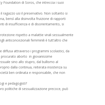
Foundation di Soros, che intreccia i suoi
l ragazzo usi il preservativo. Non soltanto si
a, bensì alla disinvolta fruizione di rapporti
ti di insufficienza e di disorientamento, si
protezione rispetto a malattie virali sessualmente
 anticoncezionali femminili è tutt’altro che
te diffusa attraverso i programmi scolastici, da
di procurato aborto in giovanissime
essuale sino allo stupro, dal bullismo al
roprio dalla continua, reiterata insistenza su
società ben ordinata e responsabile, che non
logi e pedagogisti?
oro politiche di sessualizzazione precoce, può