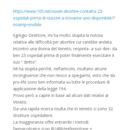
https://www.105.net/vuole-abortire-contatta-23-
ospedali-prima-di-riuscire-a-trovarne-uno-disponibile/?
noamp=mobile
Egregio Direttore, mi ha molto stupita la notizia
relativa alle difficoltà per abortire cui sarebbe andata
incontro una donna del Veneto, respinta- a suo dire- da
ben 23 ospedali prima di poter finalmente esercitare il
suo “ diritto”.
Mi ha stupita perché, nell’articolo, risultano alcune
incongruenze che non riesco a spiegarmi, visto che da
pro-life sono ben informata su tutte le procedure di
applicazione della legge 194.
Provo però a capire in base ad alcuni dati relativi al
Veneto.
Da una rapida ricerca risulta che in Veneto ci sono 32
strutture ospedaliere.
La maggioranza offre entrambi i metodi:
farmacologico (con RU486/mifepristone +