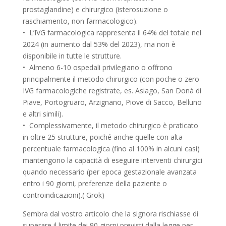
prostaglandine) e chirurgico (isterosuzione o
raschiamento, non farmacologico).
• L’IVG farmacologica rappresenta il 64% del totale nel
2024 (in aumento dal 53% del 2023), ma non è
disponibile in tutte le strutture.
• Almeno 6-10 ospedali privilegiano o offrono
principalmente il metodo chirurgico (con poche o zero
IVG farmacologiche registrate, es. Asiago, San Donà di
Piave, Portogruaro, Arzignano, Piove di Sacco, Belluno
e altri simili).
• Complessivamente, il metodo chirurgico è praticato
in oltre 25 strutture, poiché anche quelle con alta
percentuale farmacologica (fino al 100% in alcuni casi)
mantengono la capacità di eseguire interventi chirurgici
quando necessario (per epoca gestazionale avanzata
entro i 90 giorni, preferenze della paziente o
controindicazioni).( Grok)
Sembra dal vostro articolo che la signora rischiasse di
superare il limite dei 90 giorni previsti dalla legge per