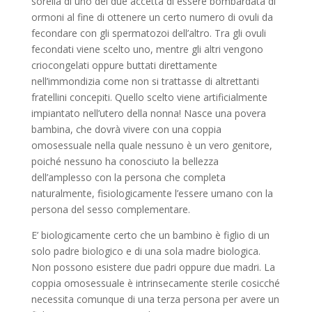
sorella di uno dei due accetta di essere bombardata di
ormoni al fine di ottenere un certo numero di ovuli da
fecondare con gli spermatozoi dell’altro. Tra gli ovuli
fecondati viene scelto uno, mentre gli altri vengono
criocongelati oppure buttati direttamente
nell’immondizia come non si trattasse di altrettanti
fratellini concepiti. Quello scelto viene artificialmente
impiantato nell’utero della nonna! Nasce una povera
bambina, che dovrà vivere con una coppia
omosessuale nella quale nessuno è un vero genitore,
poiché nessuno ha conosciuto la bellezza
dell’amplesso con la persona che completa
naturalmente, fisiologicamente l’essere umano con la
persona del sesso complementare.
E’ biologicamente certo che un bambino è figlio di un
solo padre biologico e di una sola madre bi
o
logica.
Non possono esistere due padri oppure due madri. La
coppia omosessuale
è intrinsecame
n
te sterile cosicché
necessita comunque di una terza persona per avere un