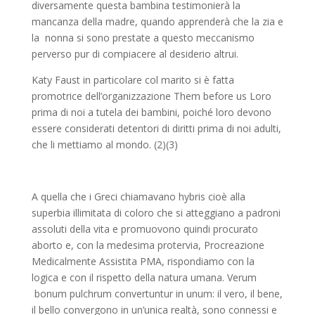
diversamente questa bambina testimonierà la
mancanza della madre, quando apprenderà che la zia e
la nonna si sono prestate a questo meccanismo
pe
r
verso pur di compiacere al desiderio altrui.
Katy
Faust
in particolare
col marito si è fatta
promotrice dell’organizzazione
Them
before
us
Loro
prima di noi
a tutela dei bambini, poiché
loro
devono
essere considerati detentori di diritti prima di
noi
adulti,
che li mettiamo al mondo.
(2)(3)
A quella che i Greci chiamavano
hybris
cioè alla
superbia illimitata di coloro che si atteggiano a p
a
droni
assoluti della vita e promuovono quindi procurato
aborto e, con la medesima protervia,
Pr
o
creazione
Medicalmente Assistita PMA
, rispondiamo con la
logica e con il rispetto della natura um
a
na
.
V
erum
bonum
pulchrum
convertuntur
in unum:
il vero, il bene,
il bello convergono in un
’unica realt
à
, sono
connessi
e