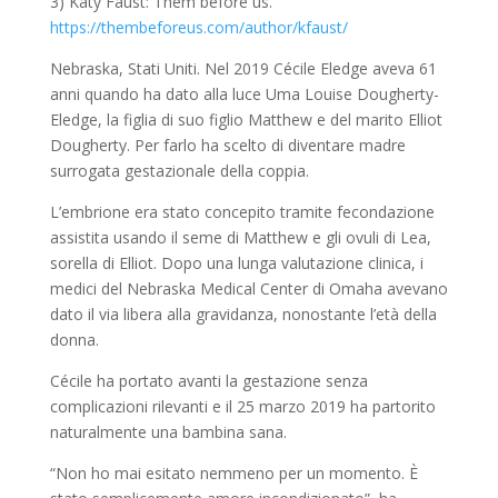
3) Katy Faust:
Them before us
.
https://thembeforeus.com/author/kfaust/
Nebraska, Stati Uniti. Nel 2019 Cécile Eledge aveva 61
anni quando ha dato alla luce Uma Louise Dougherty-
Eledge, la figlia di suo figlio Matthew e del marito Elliot
Dougherty. Per farlo ha scelto di diventare madre
surrogata gestazionale della coppia.
L’embrione era stato concepito tramite fecondazione
assistita usando il seme di Matthew e gli ovuli di Lea,
sorella di Elliot. Dopo una lunga valutazione clinica, i
medici del Nebraska Medical Center di Omaha avevano
dato il via libera alla gravidanza, nonostante l’età della
donna.
Cécile ha portato avanti la gestazione senza
complicazioni rilevanti e il 25 marzo 2019 ha partorito
naturalmente una bambina sana.
“Non ho mai esitato nemmeno per un momento. È