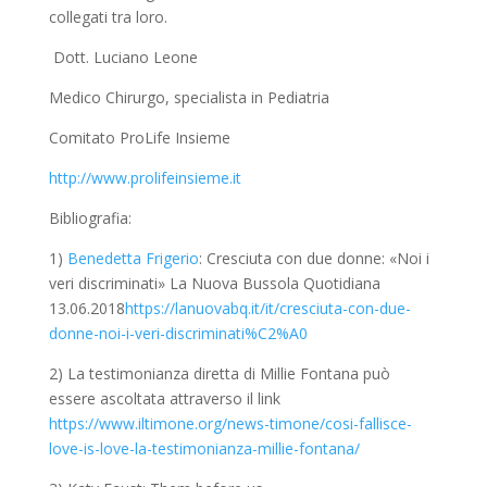
colleg
a
ti tra
loro
.
Dott.
Luciano Leone
Medico Chirurgo, specialista in Pediatria
Comitato
ProLife
Insieme
http://www.prolifeinsieme.it
Bibliografia:
1)
Benedetta Frigerio
:
Cresciuta con due donne: «Noi i
veri discriminati»
La Nuova Bussola Quotidiana
13.06.2018
https://lanuovabq.it/it/cresciuta-con-due-
donne-noi-i-veri-discriminati%C2%A0
2) La testimonianza diretta di
Millie
Fontana può
essere ascoltata attraverso il link
https://www.iltimone.org/news-timone/cosi-fallisce-
love-is-love-la-testimonianza-millie-fontana/