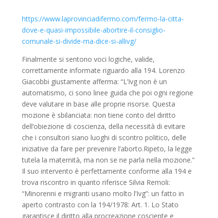
https://www.laprovinciadifermo.com/fermo-la-citta-
dove-e-quasi-impossibile-abortire-il-consiglio-
comunale-si-divide-ma-dice-si-allivg/
Finalmente si sentono voci logiche, valide,
correttamente informate riguardo alla 194. Lorenzo
Giacobbi giustamente afferma: “L’Ivg non è un
automatismo, ci sono linee guida che poi ogni regione
deve valutare in base alle proprie risorse. Questa
mozione è sbilanciata: non tiene conto del diritto
dell’obiezione di coscienza, della necessità di evitare
che i consultori siano luoghi di scontro politico, delle
iniziative da fare per prevenire l’aborto.Ripeto, la legge
tutela la maternità, ma non se ne parla nella mozione.”
Il suo intervento è perfettamente conforme alla 194 e
trova riscontro in quanto riferisce Silvia Remoli:
“Minorenni e migranti usano molto l’Ivg”: un fatto in
aperto contrasto con la 194/1978: Art. 1. Lo Stato
garantisce il diritto alla procreazione cosciente e