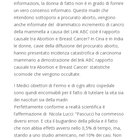
informazioni, la donna di fatto non è in grado di fornire
un vero consenso informato. Queste madri che
intendono sottoporsi a procurato aborto, vengono
anche informate del drammatico incremento di cancro
della mammella a causa del Link ABC cioè il rapporto
causale tra Abortion e Breast Cancer? In Cina e in India
le donne, cavie della diffusione del procurato aborto,
hanno presentato incidenza catastrofica di carcinoma
mammario a dimostrazione del link ABC rapporto
causale tra Abortion e Breast Cancer: statistiche
scomode che vengono occultate.
I Medici obiettori di Fermo e di ogni altro ospedale
sono quindi encomiabili per il fatto di tutelare la vita sia
dei nascituri sia della madri.
Perfettamente conforme a realtà scientifica è
l’affermazione di Nicola Lucci: “Pascucci ha commesso
diversi errori. E cita il bugiardino della pillola e il fatto
che non abbia effetti avversi nello 0,5% di tempo, ma,
stando a uno studio americano, nel 10% dei casi. Non