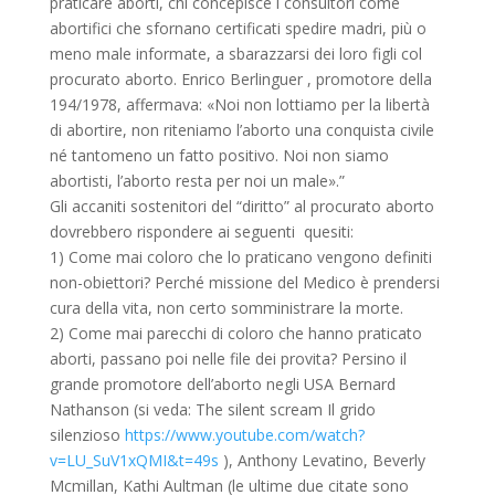
praticare aborti, chi concepisce i consultori come
abortifici che sfornano certificati spedire madri, più o
meno male informate, a sbarazzarsi dei loro figli col
procurato aborto. Enrico Berlinguer , promotore della
194/1978, affermava: «Noi non lottiamo per la libertà
di abortire, non riteniamo l’aborto una conquista civile
né tantomeno un fatto positivo. Noi non siamo
abortisti, l’aborto resta per noi un male».”
Gli accaniti sostenitori del “diritto” al procurato aborto
dovrebbero rispondere ai seguenti quesiti:
1) Come mai coloro che lo praticano vengono definiti
non-obiettori? Perché missione del Medico è prendersi
cura della vita, non certo somministrare la morte.
2) Come mai parecchi di coloro che hanno praticato
aborti, passano poi nelle file dei provita? Persino il
grande promotore dell’aborto negli USA Bernard
Nathanson (si veda: The silent scream Il grido
silenzioso
https://www.youtube.com/watch?
v=LU_SuV1xQMI&t=49s
), Anthony Levatino, Beverly
Mcmillan, Kathi Aultman (le ultime due citate sono