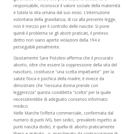
responsabile, riconosce il valore sociale della maternità
e tutela la vita umana dal suo inizio. L’interruzione
volontaria della gravidanza, di cui alla presente legge,
non è mezzo per il controllo delle nascite. Si pone
quindi il problema se gli aborti praticati, il preteso
diritto non siano aperte violazioni della 194 e
perseguibili penalmente.
Giustamente Sara Pistolesi afferma che il procurato
aborto, oltre che essere la soppressione della vita del
nascituro, costituisce “una scelta impattante” per la
salute fisica e psichica della madre; è invece da
dimostrare che “nessuna donna prende con
leggerezza” questa cosiddetta “scelta” per la quale
necessiterebbe di adeguato consenso informato
medico.
Nelle Marche l’offerta commerciale, confermata dal
numero di punti IVG, ben sedici, prevalenti rispetto ai
punti nascita dodici, è quella di: aborto praticamente
libero e gratuito, o mascherato da contraccezione di