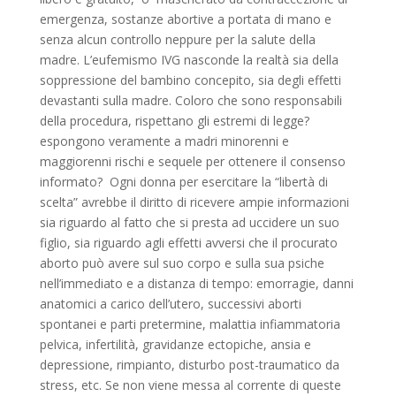
emergenza, sostanze abortive a portata di mano e
senza alcun controllo neppure per la salute della
madre. L’eufemismo IVG nasconde la realtà sia della
soppressione del bambino concepito, sia degli effetti
devastanti sulla madre. Coloro che sono responsabili
della procedura, rispettano gli estremi di legge?
espongono veramente a madri minorenni e
maggiorenni rischi e sequele per ottenere il consenso
informato? Ogni donna per esercitare la “libertà di
scelta” avrebbe il diritto di ricevere ampie informazioni
sia riguardo al fatto che si presta ad uccidere un suo
figlio, sia riguardo agli effetti avversi che il procurato
aborto può avere sul suo corpo e sulla sua psiche
nell’immediato e a distanza di tempo: emorragie, danni
anatomici a carico dell’utero, successivi aborti
spontanei e parti pretermine, malattia infiammatoria
pelvica, infertilità, gravidanze ectopiche, ansia e
depressione, rimpianto, disturbo post-traumatico da
stress, etc. Se non viene messa al corrente di queste