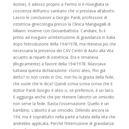
donne). E adesso proprio a Fermo si è risvegliata la
coscienza dell’unico sanitario che si prestava all’aborto.
Lascio le conclusioni a Giorgio Pardi, professore di
ostetricia-ginecologia presso la Clinica Mangiagalli di
Milano: insieme con Giovanbattista Candiani, fu il
primo ad eseguire un’interruzione di gravidanza in Italia
dopo l’introduzione della 194/1978, ma riteneva più che
necessaria la presenza dei CAV Centri di Aiuto alla Vita
accanto ai reparti di ostetricia. Era e rimaneva
(illogicamente) a favore della 194/1978. Rilasciava
tuttavia questa dichiarazione: «Sono ateo, l’ho già
detto? Io non credo in Dio, non ho la grazia della fede,
che vuole che le dica? Quindi scriva scriva scriva che il
dottor Pardi Giorgio è ateo o, se preferisce, è un laico.
E aggiunga anche che per ritenere l’aborto un omicidio
non serve la fede. Basta l’osservazione. Quello è un
bambino. L’aborto è un omicidio. Difendo ancora la
194, ma è soprattutto nella parte a tutela della vita che
andrebbe applicata. Perché l’interruzione di gravidanza