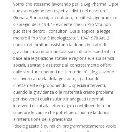
vorrei che stessimo lavorando per le Big Pharma. E poi
questa mozione non rispetta i diritti del nascituro”.
Gionata Bonaccini, al contrario, manifesta ignoranza e
dispregio della 194: “È evidente che un Pro Vita non
può stare dentro i consultori. Qui si applica la legge,
mentre il Pro Vita è ideologizzato”. 194/1978 Art. 2. I
consultori familiari assistono la donna in stato di
gravidanza: a) informandola sui diritti a lei spettanti in
base alla legislazione statale e regionale, e sui servizi
sociali, sanitari e assistenziali concretamente offerti
dalle strutture operanti nel territorio; b) …legislazione
sul lavoro a tutela della gestante; c) attuando
direttamente o proponendo … speciali interventi,
quando la gravidanza o la maternità creino problemi
per risolvere i quali risultino inadeguati i normali
interventi di cui alla lettera a); d) contribuendo a far
superare le cause che potrebbero indurre la donna
all’interruzione della gravidanza.
Ideologizzato è quindi chi programmaticamente vuole