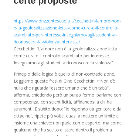
certe proposte
https://www.orizzontescuola.it/cecchettin-lamore-non-
e-la-geolocalizzazione-letta-come-cura-o-il-controllo-
scambiato-per-interesse-insegniamo-agli-studenti-a-
riconoscere-la-violenza-intervista/
Cecchettin: “L’amore non è la geolocalizzazione letta
come cura o il controllo scambiato per interesse.
Insegniamo agli studenti a riconoscere la violenza”.
Principio della logica è quello di non-contraddizione.
Leggiamo queste frasi di Gino Cecchettin: «“Non c’è
nulla che riguarda l’essere umano che è un tabù”,
afferma, chiedendo però un punto fermo: parlarne con
competenza, con scientificità, affidandosi a chi ha
strumenti. E subito dopo: “Io rispondo da genitore e da
cittadino”, ripete più volte, quasi a mettere un limite e
insieme una chiave: non parla come esperto, ma come
qualcuno che ha scelto di stare dentro il problema