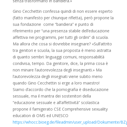
senza trasformarlo in bandiera.»
Gino Cecchettin confessa quindi di non essere esperto
(fatto manifesto per chiunque rifletta), però propone la
sua fondazione come “bandiera” e punto di
riferimento per “una presenza stabile dell’educazione
affettiva nei programmi, per tutti gli ordini” di scuola.
Ma allora che cosa si dovrebbe insegnare? «Sull’attrito
tra genitori e scuola, la sua proposta è meno astratta
di quanto sembri: linguaggi comuni, responsabilità
condivisa, tempo. Da genitore, dice, la prima cosa è
non minare l’autorevolezza degli insegnanti.» Ma
l’autorevolezza degli insegnati viene subito meno
quando Gino Cecchettin si erge a loro maestro!
Siamo d’accordo che la pornografia è diseducazione
sessuale, ma il mantra dei sostenitori della
“educazione sessuale e all’affettività” scolastica
propone il famigerato CSE Comprehensive sexuality
education di OMS ed UNESCO
https://whocc.bioeg.de/fileadmin/user_upload/Dokumente/BZ