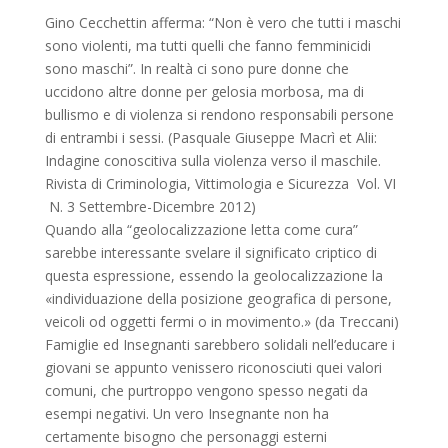
Gino Cecchettin afferma: “Non è vero che tutti i maschi
sono violenti, ma tutti quelli che fanno femminicidi
sono maschi”. In realtà ci sono pure donne che
uccidono altre donne per gelosia morbosa, ma di
bullismo e di violenza si rendono responsabili persone
di entrambi i sessi. (Pasquale Giuseppe Macrì et Alii:
Indagine conoscitiva sulla violenza verso il maschile.
Rivista di Criminologia, Vittimologia e Sicurezza Vol. VI
N. 3 Settembre-Dicembre 2012)
Quando alla “geolocalizzazione letta come cura”
sarebbe interessante svelare il significato criptico di
questa espressione, essendo la geolocalizzazione la
«individuazione della posizione geografica di persone,
veicoli od oggetti fermi o in movimento.» (da Treccani)
Famiglie ed Insegnanti sarebbero solidali nell’educare i
giovani se appunto venissero riconosciuti quei valori
comuni, che purtroppo vengono spesso negati da
esempi negativi. Un vero Insegnante non ha
certamente bisogno che personaggi esterni