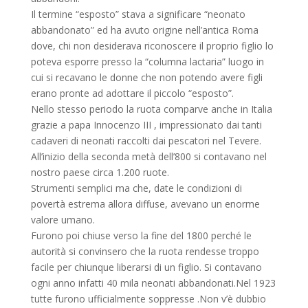
Il termine “esposto” stava a significare “neonato
abbandonato” ed ha avuto origine nell’antica Roma
dove, chi non desiderava riconoscere il proprio figlio lo
poteva esporre presso la “columna lactaria” luogo in
cui si recavano le donne che non potendo avere figli
erano pronte ad adottare il piccolo “esposto”.
Nello stesso periodo la ruota comparve anche in Italia
grazie a papa Innocenzo III , impressionato dai tanti
cadaveri di neonati raccolti dai pescatori nel Tevere.
All’inizio della seconda metà dell’800 si contavano nel
nostro paese circa 1.200 ruote.
Strumenti semplici ma che, date le condizioni di
povertà estrema allora diffuse, avevano un enorme
valore umano.
Furono poi chiuse verso la fine del 1800 perché le
autorità si convinsero che la ruota rendesse troppo
facile per chiunque liberarsi di un figlio. Si contavano
ogni anno infatti 40 mila neonati abbandonati.Nel 1923
tutte furono ufficialmente soppresse .Non v’è dubbio