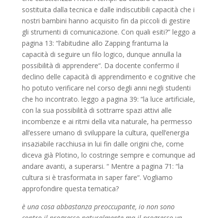
sostituita dalla tecnica e dalle indiscutibili capacità che i
nostri bambini hanno acquisito fin da piccoli di gestire
gli strumenti di comunicazione. Con quali esiti?” leggo a
pagina 13: “l’abitudine allo Zapping frantuma la
capacità di seguire un filo logico, dunque annulla la
possibilità di apprendere“. Da docente confermo il
declino delle capacità di apprendimento e cognitive che
ho potuto verificare nel corso degli anni negli studenti
che ho incontrato. leggo a pagina 39: “la luce artificiale,
con la sua possibilità di sottrarre spazi attivi alle
incombenze e ai ritmi della vita naturale, ha permesso
all’essere umano di sviluppare la cultura, quell’energia
insaziabile racchiusa in lui fin dalle origini che, come
diceva già Plotino, lo costringe sempre e comunque ad
andare avanti, a superarsi. “ Mentre a pagina 71: “la
cultura si è trasformata in saper fare“. Vogliamo
approfondire questa tematica?
è una cosa abbastanza preoccupante, io non sono
contro il progresso naturalmente ma il progresso va