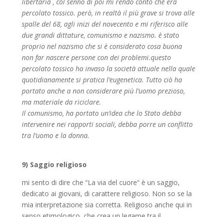
libertaria , col senno di poi mi rendo conto che era
percolato tossico. però, in realtà il più grave si trova alle
spalle del 68, agli inizi del novecento e mi riferisco alle
due grandi dittature, comunismo e nazismo. è stato
proprio nel nazismo che si è considerato cosa buona
non far nascere persone con dei problemi.questo
percolato tossico ha invaso la società attuale nella quale
quotidianamente si pratica l’eugenetica. Tutto ciò ha
portato anche a non considerare più l’uomo prezioso,
ma materiale da riciclare.
Il comunismo, ha portato un’idea che lo Stato debba
intervenire nei rapporti sociali, debba porre un conflitto
tra l’uomo e la donna.
9) Saggio religioso
mi sento di dire che “La via del cuore“ è un saggio,
dedicato ai giovani, di carattere religioso. Non so se la
mia interpretazione sia corretta. Religioso anche qui in
senso etimologico, che crea un legame tra il