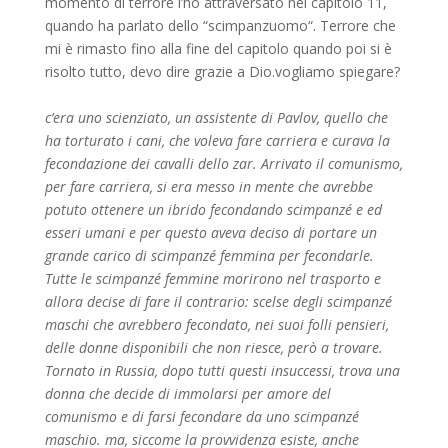
momento di terrore l’ho attraversato nel capitolo 11,
quando ha parlato dello “scimpanzuomo“. Terrore che
mi è rimasto fino alla fine del capitolo quando poi si è
risolto tutto, devo dire grazie a Dio.vogliamo spiegare?
c’era uno scienziato, un assistente di Pavlov, quello che
ha torturato i cani, che voleva fare carriera e curava la
fecondazione dei cavalli dello zar. Arrivato il comunismo,
per fare carriera, si era messo in mente che avrebbe
potuto ottenere un ibrido fecondando scimpanzé e ed
esseri umani e per questo aveva deciso di portare un
grande carico di scimpanzé femmina per fecondarle.
Tutte le scimpanzé femmine morirono nel trasporto e
allora decise di fare il contrario: scelse degli scimpanzé
maschi che avrebbero fecondato, nei suoi folli pensieri,
delle donne disponibili che non riesce, però a trovare.
Tornato in Russia, dopo tutti questi insuccessi, trova una
donna che decide di immolarsi per amore del
comunismo e di farsi fecondare da uno scimpanzé
maschio. ma, siccome la provvidenza esiste, anche