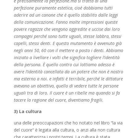
e precisamente la perfezione.ma si tratta di una
perfezione puramente estetica, cioè dobbiamo tutti
aderire ad un canone che è quello stabilito dalle leggi
della comunicazione. Fanno molte impressioni queste
povere ragazze che vengono aggredite e uccise dai loro
compagni perché sono tutte uguali, stesse labbra, stessi
capelli, stessi denti. E questo mutamento è avvenuto già
negli anni 50, 60 con il mettere a posto i denti. Abbiamo
iniziato a livellare i volti che significa togliere l’identità
della persona. È quello contro cui lottiamo adesso è
avere l’identità cancellata da un potere che non è nostro
ma esterno a noi. e infatti è terribile, perché le dittature
avevano un obiettivo, quello di vedere tutte le persone
uguali tra di loro. Il cuore è un ribelle ma quando si fa
tacere la ragione del cuore, diventiamo fragili.
3) La cultura
una delle preoccupazioni che ho notato nel libro “la via
del cuore“ è legata alla cultura, o anzi alla non cultura
che caratterizza i nostri tempi. La cultura è stata