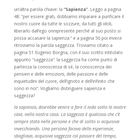
un’altra parola chiave: la
“Sapienza”
. Leggo a pagina
48: “per essere grati, dobbiamo imparare a purificare il
nostro cuore da tutte le sozzure, da tutti gli idoli,
liberarlo dall’ego onnipresente perché al suo posto si
possa accasare la sapienza.“ e a pagina 50 poi invece
ritroviamo la parola saggezza. Troviamo citato a
pagina 51 Eugenio Borgna, con il suo scritto intitolato
appunto “saggezza“: la saggezza ha come punto di
partenza la conoscenza di sé, la conoscenza dei
pensieri e delle emozioni, delle passioni e delle
inquietudini del cuore, dell’ignoto e dell’infinito che
sono in noi“. Vogliamo distinguere sapienza e
saggezza?
la sapienza, dovrebbe venire a fare il nido sotto le nostre
case, nella nostra casa. La saggezza è qualcosa che c’è
sempre stata nelle persone e che di solito si acquisiva
invecchiando. Una persona faceva delle esperienze,
sbagliava, acquisiva saggezza col passare del tempo,