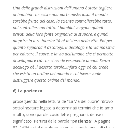
Una delle grandi distruzioni dell’umano è stata togliere
ai bambini che esiste una parte misteriosa: il mondo
sarebbe frutto del caso, la scienza controllerebbe tutto,
noi controlleremo tutto. I bambini vengono quindi
privati della loro fonte originaria di stupore, e quindi
diaprire la loro interiorità al mistero della vita. Poi per
quanto riguarda il decalogo, il decalogo è la via maestra
per educare il cuore, è la via dell’umano che ci permette
di sviluppare ciò che ci rende veramente umani. Senza
decalogo c’è il deserto totale..Infatti oggi c’è chi crede
che esista un ordine nel mondo e chi invece vuole
distruggere questo ordine del mondo.
6) La pazienza
proseguendo nella lettura de “La Via del cuore“ ritrovo
sottolineature legate a determinati termini che io amo
molto, sono parole cosiddette pregnanti, dense di
significato. Partirei dalla parola
“pazienza”
. A pagina
32: “affidarsi al decalogo, in questa notte priva di stelle,