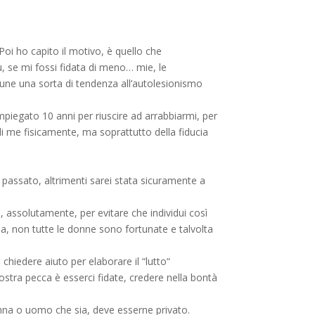
Poi ho capito il motivo, è quello che
ù, se mi fossi fidata di meno… mie, le
une una sorta di tendenza all’autolesionismo
mpiegato 10 anni per riuscire ad arrabbiarmi, per
di me fisicamente, ma soprattutto della fiducia
 passato, altrimenti sarei stata sicuramente a
, assolutamente, per evitare che individui così
ia, non tutte le donne sono fortunate e talvolta
 chiedere aiuto per elaborare il “lutto“
ostra pecca è esserci fidate, credere nella bontà
nna o uomo che sia, deve esserne privato.