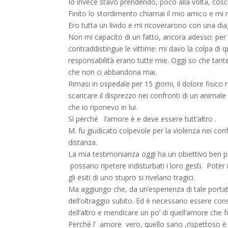
Io invece stavo prendendo, poco alla volta, cosc
Finito lo stordimento chiamai il mio amico e mi r
Ero tutta un livido e mi ricoverarono con una diag
Non mi capacito di un fatto, ancora adesso: per t
contraddistingue le vittime: mi davo la colpa di 
responsabilità erano tutte mie. Oggi so che tan
che non ci abbandona mai.
Rimasi in ospedale per 15 giorni, il dolore fisic
scaricare il disprezzo nei confronti di un animal
che io riponevo in lui.
Sì perché l’amore è e deve essere tutt’altro .
M. fu giudicato colpevole per la violenza nei con
distanza.
La mia testimonianza oggi ha un obiettivo ben pre
possano ripetere indisturbati i loro gesti. Poter
gli esiti di uno stupro si rivelano tragici.
Ma aggiungo che, da un’esperienza di tale portata 
dell’oltraggio subito. Ed è necessario essere co
dell’altro e mendicare un po’ di quell’amore che f
Perché l’ amore vero, quello sano ,rispettoso è