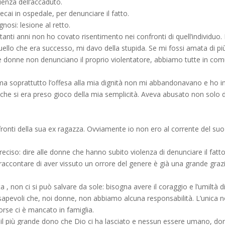
ienza dell’accaduto.
ecai in ospedale, per denunciare il fatto.
nosi: lesione al retto.
anti anni non ho covato risentimento nei confronti di quell’individuo. 
quello che era successo, mi davo della stupida. Se mi fossi amata di pi
te donne non denunciano il proprio violentatore, abbiamo tutte in com
o ma soprattutto l’offesa alla mia dignità non mi abbandonavano e ho i
e che si era preso gioco della mia semplicità. Aveva abusato non solo 
fronti della sua ex ragazza. Ovviamente io non ero al corrente del suo
ciso: dire alle donne che hanno subito violenza di denunciare il fatto
 raccontare di aver vissuto un orrore del genere è già una grande graz
, non ci si può salvare da sole: bisogna avere il coraggio e l’umiltà di
nsapevoli che, noi donne, non abbiamo alcuna responsabilità. L’unica n
orse ci è mancato in famiglia.
 il più grande dono che Dio ci ha lasciato e nessun essere umano, do