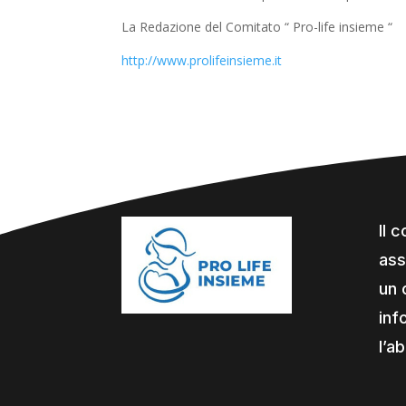
La Redazione del Comitato “ Pro-life insieme “
http://www.prolifeinsieme.it
Il 
ass
un 
inf
l’a