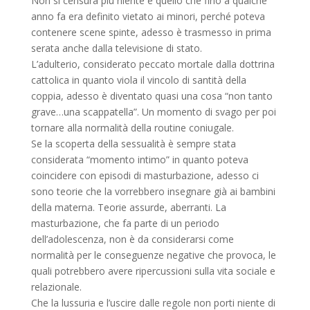
Non si censura più niente e quello che fino a qualche
anno fa era definito vietato ai minori, perché poteva
contenere scene spinte, adesso è trasmesso in prima
serata anche dalla televisione di stato.
L’adulterio, considerato peccato mortale dalla dottrina
cattolica in quanto viola il vincolo di santità della
coppia, adesso è diventato quasi una cosa “non tanto
grave…una scappatella”. Un momento di svago per poi
tornare alla normalità della routine coniugale.
Se la scoperta della sessualità è sempre stata
considerata “momento intimo” in quanto poteva
coincidere con episodi di masturbazione, adesso ci
sono teorie che la vorrebbero insegnare già ai bambini
della materna. Teorie assurde, aberranti. La
masturbazione, che fa parte di un periodo
dell’adolescenza, non è da considerarsi come
normalità per le conseguenze negative che provoca, le
quali potrebbero avere ripercussioni sulla vita sociale e
relazionale.
Che la lussuria e l’uscire dalle regole non porti niente di