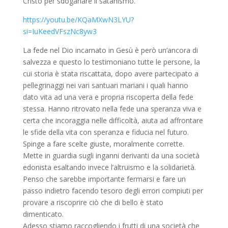
Cristo per sdoganare il satanismo.
https://youtu.be/KQaMXwN3LYU?
si=IuKeedVFszNc8yw3
La fede nel Dio incarnato in Gesù è però un’ancora di
salvezza e questo lo testimoniano tutte le persone, la
cui storia è stata riscattata, dopo avere partecipato a
pellegrinaggi nei vari santuari mariani i quali hanno
dato vita ad una vera e propria riscoperta della fede
stessa. Hanno ritrovato nella fede una speranza viva e
certa che incoraggia nelle difficoltà, aiuta ad affrontare
le sfide della vita con speranza e fiducia nel futuro.
Spinge a fare scelte giuste, moralmente corrette.
Mette in guardia sugli inganni derivanti da una società
edonista esaltando invece l’altruismo e la solidarietà.
Penso che sarebbe importante fermarsi e fare un
passo indietro facendo tesoro degli errori compiuti per
provare a riscoprire ciò che di bello è stato
dimenticato.
Adesso stiamo raccogliendo i frutti di una società che