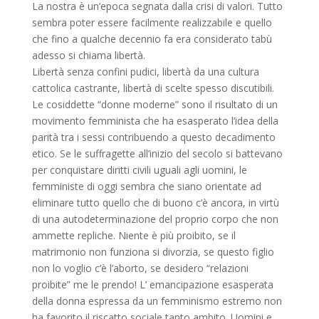
La nostra è un’epoca segnata dalla crisi di valori. Tutto
sembra poter essere facilmente realizzabile e quello
che fino a qualche decennio fa era considerato tabù
adesso si chiama libertà.
Libertà senza confini pudici, libertà da una cultura
cattolica castrante, libertà di scelte spesso discutibili.
Le cosiddette “donne moderne” sono il risultato di un
movimento femminista che ha esasperato l’idea della
parità tra i sessi contribuendo a questo decadimento
etico. Se le suffragette all’inizio del secolo si battevano
per conquistare diritti civili uguali agli uomini, le
femministe di oggi sembra che siano orientate ad
eliminare tutto quello che di buono c’è ancora, in virtù
di una autodeterminazione del proprio corpo che non
ammette repliche. Niente è più proibito, se il
matrimonio non funziona si divorzia, se questo figlio
non lo voglio c’è l’aborto, se desidero “relazioni
proibite” me le prendo! L’ emancipazione esasperata
della donna espressa da un femminismo estremo non
ha favorito il riscatto sociale tanto ambito. Uomini e