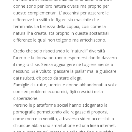
donne sono per loro natura diversi ma proprio per
questo complementari. L’ accanirsi per azzerare le
differenze ha svilito le figure sia maschile che
femminile. La bellezza della coppia, così come la
natura l’ha creata, sta proprio in queste sostanziali
differenze le quali non tolgono ma arricchiscono.
Credo che solo rispettando le “naturali” diversità
l’uomo e la donna potranno esprimersi dando davvero
il meglio di sé. Senza aggiungere né togliere niente a
nessuno. Si è voluto “passare la pialla” ma, a giudicare
dai risultati, c’è poco da stare allegri.
Famiglie distrutte, uomini e donne abbandonati a volte
con seri problemi economici, figli cresciuti nella
disperazione.
Persino le piattaforme social hanno sdoganato la
pornografia permettendo alle ragazze di proporsi,
come merce in vendita, attraverso video accessibili a
chiunque abbia uno smartphone ed una linea internet.