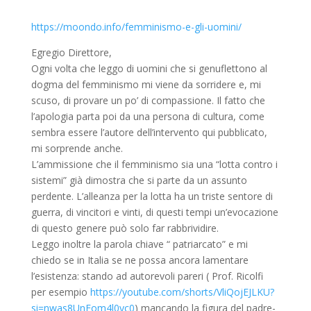
https://moondo.info/femminismo-e-gli-uomini/
Egregio Direttore,
Ogni volta che leggo di uomini che si genuflettono al
dogma del femminismo mi viene da sorridere e, mi
scuso, di provare un po’ di compassione. Il fatto che
l’apologia parta poi da una persona di cultura, come
sembra essere l’autore dell’intervento qui pubblicato,
mi sorprende anche.
L’ammissione che il femminismo sia una “lotta contro i
sistemi” già dimostra che si parte da un assunto
perdente. L’alleanza per la lotta ha un triste sentore di
guerra, di vincitori e vinti, di questi tempi un’evocazione
di questo genere può solo far rabbrividire.
Leggo inoltre la parola chiave “ patriarcato” e mi
chiedo se in Italia se ne possa ancora lamentare
l’esistenza: stando ad autorevoli pareri ( Prof. Ricolfi
per esempio
https://youtube.com/shorts/VliQojEJLKU?
si=nwas8UnEom4l0yc0
) mancando la figura del padre-