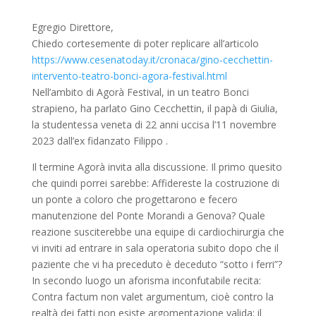
Egregio Direttore,
Chiedo cortesemente di poter replicare all’articolo
https://www.cesenatoday.it/cronaca/gino-cecchettin-
intervento-teatro-bonci-agora-festival.html
Nell’ambito di Agorà Festival, in un teatro Bonci
strapieno, ha parlato Gino Cecchettin, il papà di Giulia,
la studentessa veneta di 22 anni uccisa l’11 novembre
2023 dall’ex fidanzato Filippo .
Il termine Agorà invita alla discussione. Il primo quesito
che quindi porrei sarebbe: Affidereste la costruzione di
un ponte a coloro che progettarono e fecero
manutenzione del Ponte Morandi a Genova? Quale
reazione susciterebbe una equipe di cardiochirurgia che
vi inviti ad entrare in sala operatoria subito dopo che il
paziente che vi ha preceduto è deceduto “sotto i ferri”?
In secondo luogo un aforisma inconfutabile recita:
Contra factum non valet argumentum, cioè contro la
realtà dei fatti non esiste argomentazione valida: il