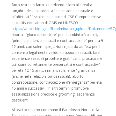
fatto resta un fatto. Guardiamo allora alla realtà
tangibile della cosiddetta “educazione sessuale e
all’affettività” scolastica a base di CSE Comprehensive
sexuality education di OMS ed UNESCO
https://whocc.bioeg.de/fileadmin/user_upload/Dokumente/BZ
riporta: “gioco del dottore” per i bambini più piccoli,
“prime esperienze sessuali e contraccezione” per età 9-
12 anni, con solerti spiegazioni riguardo ad “età per il
consenso legalmente valido ai rapporti sessuali, fare
esperienze sessuali protette e gratificanti; procurarsi e
utilizzare correttamente preservativi e contraccettivi”
per età 12-15 anni;, immancabilmente “gravidanza
(anche nelle relazioni omosessuali), aborto,
contraccezione, contraccezione d’emergenza” per età
15 anni e successivi. In altri termini promuove
sessualizzazione precoce e grooming, esperienze
destruenti.
Allora tocchiamo con mano il Paradosso Nordico: la
Svezia detiene il primato assoluto per femminicidi, per